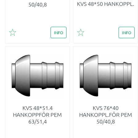
KVS 48*50 HANKOPPL.
50/40,8
INFO
INFO
Lägg till i favoriter
Lägg till i favoriter
KVS 48*51.4
KVS 76*40
HANKOPPFÖR PEM
HANKOPPL.FÖR PEM
63/51,4
50/40,8