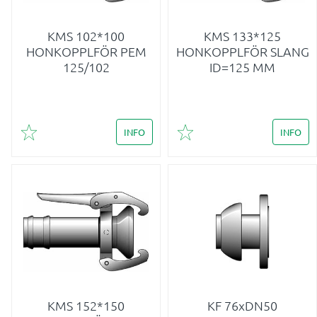
KMS 102*100
KMS 133*125
HONKOPPLFÖR PEM
HONKOPPLFÖR SLANG
125/102
ID=125 MM
INFO
INFO
Lägg till i favoriter
Lägg till i favoriter
KMS 152*150
KF 76xDN50