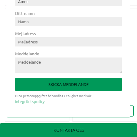
Ditt namn
Mejladress
Meddelande
KE 76xDN 50
KE 76xDN 65
GSHONKOPPL M.
GSHONKOPPL M.
FLÄNS
FLÄNS
SKICKA MEDDELANDE
Dina personuppgifter behandlas i enlighet med vår
integritetspolicy
.
INFO
INFO
Lägg till i favoriter
Lägg till i favoriter
KONTAKTA OSS