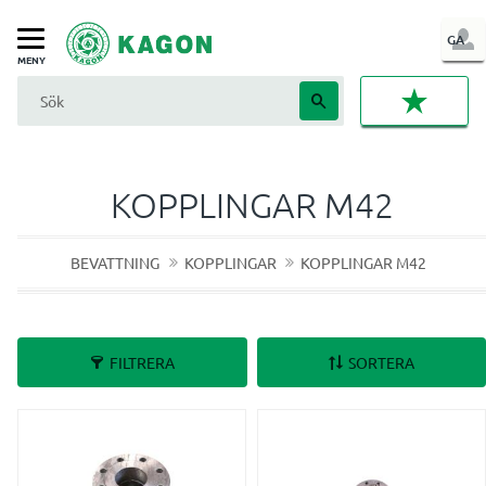
LOG
GA
Meny
IN
FAVORI
KOPPLINGAR M42
BEVATTNING
KOPPLINGAR
KOPPLINGAR M42
FILTRERA
SORTERA