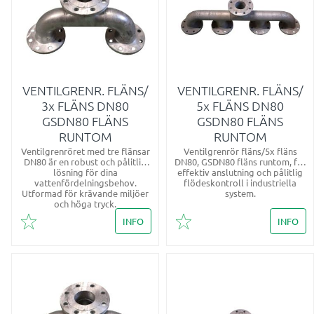
VENTILGRENR. FLÄNS/
VENTILGRENR. FLÄNS/
3x FLÄNS DN80
5x FLÄNS DN80
GSDN80 FLÄNS
GSDN80 FLÄNS
RUNTOM
RUNTOM
​Ventilgrenröret med tre flänsar
Ventilgrenrör fläns/5x fläns
DN80 är en robust och pålitlig
DN80, GSDN80 fläns runtom, för
lösning för dina
effektiv anslutning och pålitlig
vattenfördelningsbehov.
flödeskontroll i industriella
Utformad för krävande miljöer
system.
och höga tryck.
INFO
INFO
Lägg till i favoriter
Lägg till i favoriter