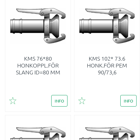
KMS 76*80
KMS 102* 73.6
HONKOPPL.FÖR
HONK.FÖR PEM
SLANG ID=80 MM
90/73,6
INFO
INFO
Lägg till i favoriter
Lägg till i favoriter