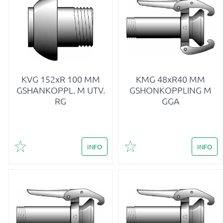
KVG 152xR 100 MM
KMG 48xR40 MM
GSHANKOPPL. M UTV.
GSHONKOPPLING M
RG
GGA
INFO
INFO
Lägg till i favoriter
Lägg till i favoriter