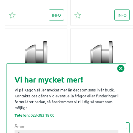
INFO
INFO
Lägg till i favoriter
Lägg till i favoriter
cancel
Vi har mycket mer!
KF 102xDN100
KF 152xDN150
Vi på Kagon säljer mycket mer än det som syns i vår butik.
GSHANKOPPL M.
GSHANKOPPL M.
Kontakta oss gärna vid eventuella frågor eller funderingar i
FLÄNS
FLÄNS
formuläret nedan, så återkommer vi till dig så snart som
möjligt.
Telefon:
023-383 18 00
Ämne
INFO
INFO
Lägg till i favoriter
Lägg till i favoriter