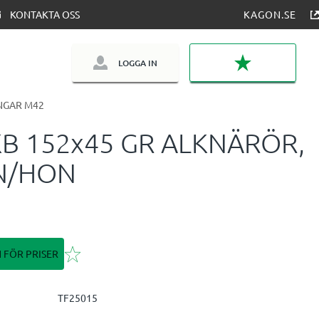
KONTAKTA OSS
KAGON.SE
LOGGA IN
FAVORITER
NGAR M42
B 152x45 GR ALKNÄRÖR,
N/HON
Lägg till i favoriter
N FÖR PRISER
TF25015