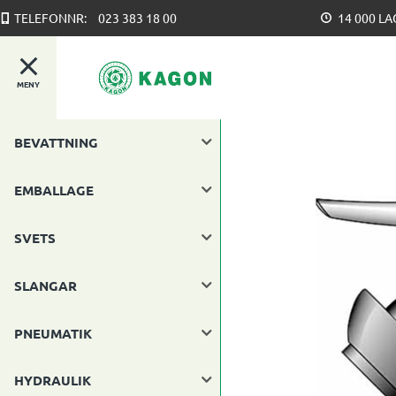
TELEFONNR:
023 383 18 00
14 000 L
MENY
BEVATTNING
EMBALLAGE
SVETS
SLANGAR
PNEUMATIK
HYDRAULIK