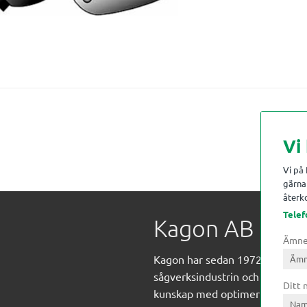
Vi
Vi på
gärna 
återko
Telef
Kagon AB
Ämn
Kagon har sedan 1972 levererat
sågverksindustrin och övrig indust
Ditt
kunskap med optimeringslösnin