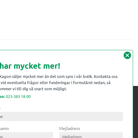
cancel
 har mycket mer!
 Kagon säljer mycket mer än det som syns i vår butik. Kontakta oss
vid eventuella frågor eller funderingar i formuläret nedan, så
mmer vi till dig så snart som möjligt.
on:
023-383 18 00
e
 kompetens till
ri. Till träindustrin tillför vi
 namn
Mejladress
gar från timmerplanen hela