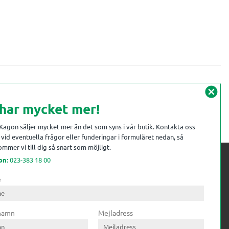
cancel
 har mycket mer!
 Kagon säljer mycket mer än det som syns i vår butik. Kontakta oss
vid eventuella frågor eller funderingar i formuläret nedan, så
mmer vi till dig så snart som möjligt.
on:
023-383 18 00
e
 kompetens till
ri. Till träindustrin tillför vi
 namn
Mejladress
gar från timmerplanen hela