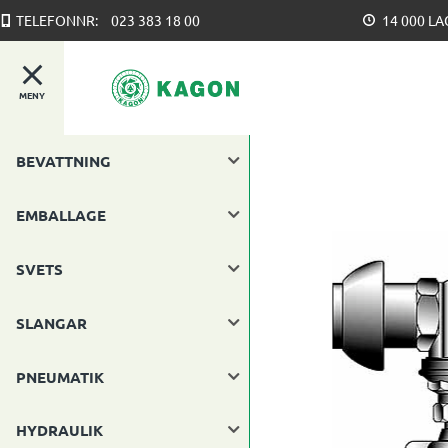
TELEFONNR:
023 383 18 00
14 000 L
MENY
BEVATTNING
EMBALLAGE
SVETS
SLANGAR
PNEUMATIK
HYDRAULIK