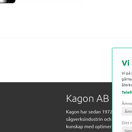
Vi
Vi på
gärna 
återko
Telef
Kagon AB
Ämn
Kagon har sedan 1972 levererat
sågverksindustrin och övrig indust
Ditt
kunskap med optimeringslösnin