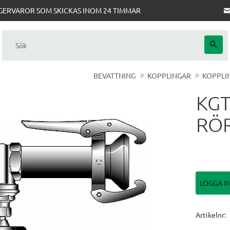
AGERVAROR SOM SKICKAS INOM 24 TIMMAR
BEVATTNING
KOPPLINGAR
KOPPLI
KGT
RÖR
LOGGA I
Artikelnr