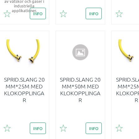
av vätskor och gaser i
industriella
applikationer.
INFO
INFO
Lägg till i favoriter
Lägg till i favoriter
Lägg till 
SPRID.SLANG 20
SPRID.SLANG 20
SPRID.S
MM*25M MED
MM*50M MED
MM*25
KLOKOPPLINGA
KLOKOPPLINGA
KLOKOP
R
R
R
INFO
INFO
Lägg till i favoriter
Lägg till i favoriter
Lägg till 