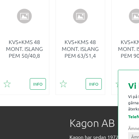
KVS+KMS 48
KVS+KMS 48
KVS+K
MONT. ISLANG
MONT. ISLANG
MONT. 
PEM 50/40,8
PEM 63/51,4
PEM 90
Vi
INFO
INFO
Lägg till i favoriter
Lägg till i favoriter
Lägg till 
Vi på
gärna 
återko
Telef
Kagon AB
Ämn
Kagon har sedan 1972 levererat