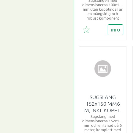
Sugslangen med
dimensionerna 100x115
mm utan kopplingar är
en mångsidig och
robust komponent
INFO
Lägg till i favoriter
SUGSLANG
152x150 MM6
M, INKL KOPPL.
Sugslang med
dimensionerna 152x150
mm och en längd på 6
meter, komplett med