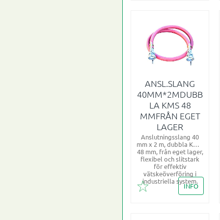
ANSL.SLANG
40MM*2MDUBB
LA KMS 48
MMFRÅN EGET
LAGER
Anslutningsslang 40
mm x 2 m, dubbla KMS,
48 mm, från eget lager,
flexibel och slitstark
för effektiv
vätskeöverföring i
industriella system.
INFO
Lägg till i favoriter