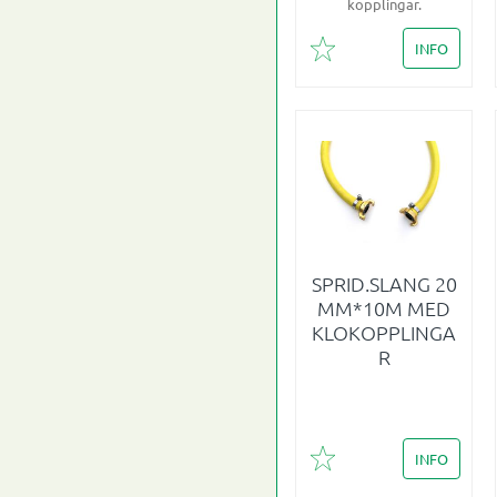
kopplingar.
INFO
Lägg till i favoriter
SPRID.SLANG 20
MM*10M MED
KLOKOPPLINGA
R
INFO
Lägg till i favoriter