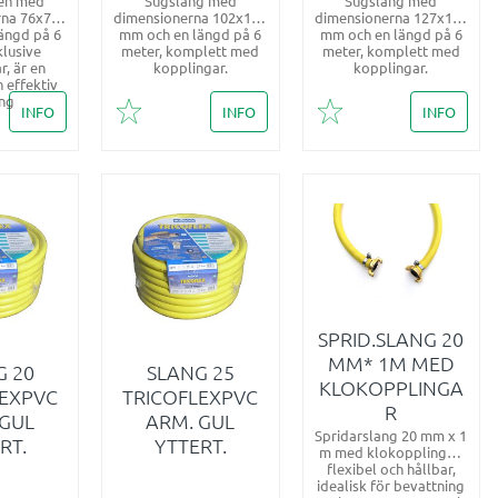
en med
​Sugslang med
Sugslang med
rna 76x75
dimensionerna 102x100
dimensionerna 127x127
ängd på 6
mm och en längd på 6
mm och en längd på 6
klusive
meter, komplett med
meter, komplett med
, är en
kopplingar.
kopplingar.
 effektiv
ing
INFO
INFO
INFO
i favoriter
Lägg till i favoriter
Lägg till i favoriter
SPRID.SLANG 20
MM* 1M MED
G 20
SLANG 25
KLOKOPPLINGA
LEXPVC
TRICOFLEXPVC
R
 GUL
ARM. GUL
Spridarslang 20 mm x 1
RT.
YTTERT.
m med klokopplingar,
flexibel och hållbar,
idealisk för bevattning