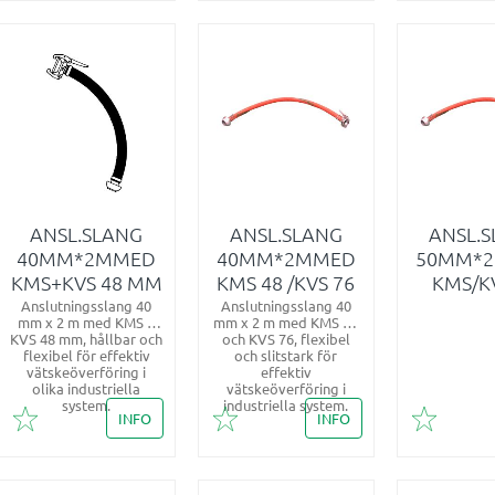
ANSL.SLANG
ANSL.SLANG
ANSL.
40MM*2MMED
40MM*2MMED
50MM*
KMS+KVS 48 MM
KMS 48 /KVS 76
KMS/K
Anslutningsslang 40
Anslutningsslang 40
mm x 2 m med KMS +
mm x 2 m med KMS 48
KVS 48 mm, hållbar och
och KVS 76, flexibel
flexibel för effektiv
och slitstark för
vätskeöverföring i
effektiv
olika industriella
vätskeöverföring i
system.
industriella system.
INFO
INFO
Lägg till i favoriter
Lägg till i favoriter
Lägg till 