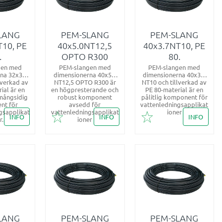
LANG
PEM-SLANG
PEM-SLANG
T10, PE
40x5.0NT12,5
40x3.7NT10, PE
.
OPTO R300
80.
gen med
PEM-slangen med
PEM-slangen med
na 32x3.0
dimensionerna 40x5.0
dimensionerna 40x3.7
lverkad av
NT12,5 OPTO R300 är
NT10 och tillverkad av
ial är en
en högpresterande och
PE 80-material är en
 mångsidig
robust komponent
pålitlig komponent för
nt för
avsedd för
vattenledningsapplikat
gsapplikat
vattenledningsapplikat
ioner
INFO
INFO
INFO
r.
ioner
i favoriter
Lägg till i favoriter
Lägg till i favoriter
LANG
PEM-SLANG
PEM-SLANG