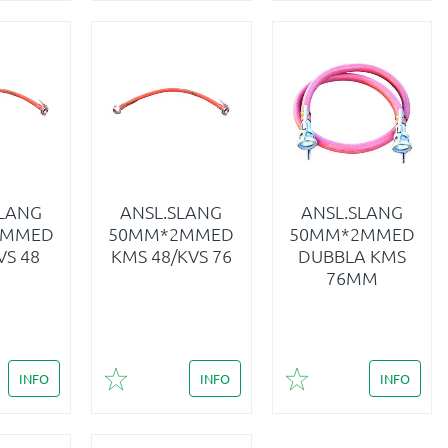
SLANG
ANSL.SLANG
ANSL.SLANG
2MMED
50MM*2MMED
50MM*2MMED
VS 48
KMS 48/KVS 76
DUBBLA KMS
76MM
INFO
INFO
INFO
i favoriter
Lägg till i favoriter
Lägg till i favoriter