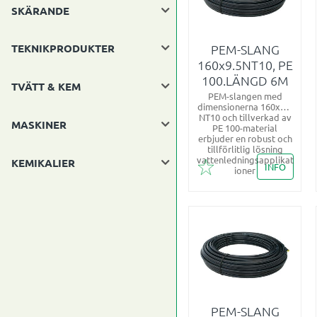
SKÄRANDE
PEM-SLANG
TEKNIKPRODUKTER
160x9.5NT10, PE
100.LÄNGD 6M
TVÄTT & KEM
PEM-slangen med
dimensionerna 160x9.5
NT10 och tillverkad av
MASKINER
PE 100-material
erbjuder en robust och
tillförlitlig lösning
vattenledningsapplikat
KEMIKALIER
INFO
ioner
Lägg till i favoriter
PEM-SLANG