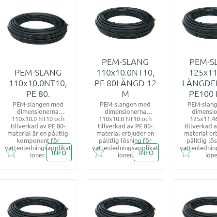
PEM-SLANG
PEM-S
PEM-SLANG
110x10.0NT10,
125x1
110x10.0NT10,
PE 80LÄNGD 12
LÄNGDE
PE 80.
M
PE100
PEM-slangen med
PEM-slangen med
PEM-slan
dimensionerna
dimensionerna
dimensi
110x10.0 NT10 och
110x10.0 NT10 och
125x11.4
tillverkad av PE 80-
tillverkad av PE 80-
tillverkad 
material är en pålitlig
material erbjuder en
material er
komponent för
pålitlig lösning för
pålitlig lö
vattenledningsapplikat
vattenledningsapplikat
vattenlednin
INFO
INFO
ioner.
ioner.
ion
Lägg till i favoriter
Lägg till i favoriter
Lägg till 