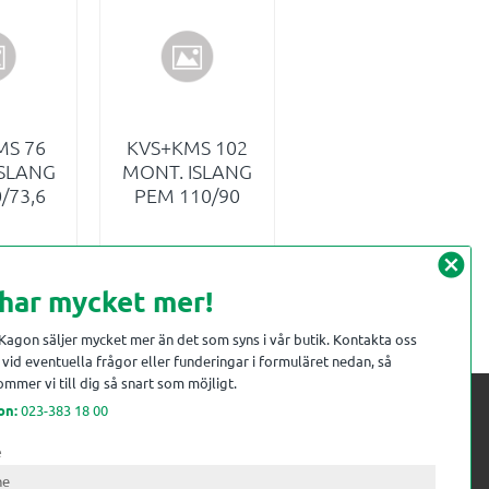
MS 76
KVS+KMS 102
ISLANG
MONT. ISLANG
/73,6
PEM 110/90
cancel
 har mycket mer!
INFO
INFO
i favoriter
Lägg till i favoriter
 Kagon säljer mycket mer än det som syns i vår butik. Kontakta oss
vid eventuella frågor eller funderingar i formuläret nedan, så
mmer vi till dig så snart som möjligt.
on:
023-383 18 00
e
 kompetens till