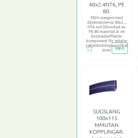
40x2.4NT6, PE
80.
PEM-slangen med
dimensionerna 40x2.4
NT6 och tillverkad av
PE 80-material är en
kostnadseffektiv
komponent för mindre
vattenledningsapplikat
INFO
ioner
Lägg till i favoriter
SUGSLANG
100x115
MMUTAN
KOPPLINGAR.