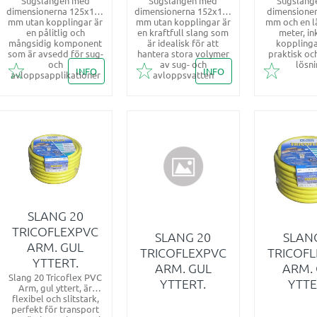
​Sugslangen med
Sugslangen med
Sugslang
dimensionerna 125x144
dimensionerna 152x169
dimensione
mm utan kopplingar är
mm utan kopplingar är
mm och en l
en pålitlig och
en kraftfull slang som
meter, in
mångsidig komponent
är idealisk för att
kopplingar
som är avsedd för sug-
hantera stora volymer
praktisk och
och
av sug- och
lösn
INFO
INFO
avloppsapplikationer
avloppsvatten
Lägg till i favoriter
Lägg till i favoriter
Lägg till 
SLANG 20
TRICOFLEXPVC
SLANG 20
SLAN
ARM. GUL
TRICOFLEXPVC
TRICOF
YTTERT.
ARM. GUL
ARM.
Slang 20 Tricoflex PVC
YTTERT.
YTTE
Arm, gul yttert, är
flexibel och slitstark,
perfekt för transport