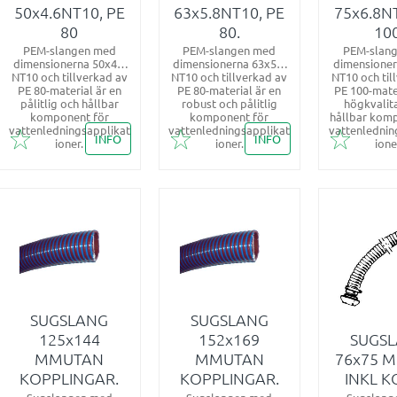
50x4.6NT10, PE
63x5.8NT10, PE
75x6.8N
80
80.
100
PEM-slangen med
PEM-slangen med
PEM-slan
dimensionerna 50x4.6
dimensionerna 63x5.8
dimensioner
NT10 och tillverkad av
NT10 och tillverkad av
NT10 och til
PE 80-material är en
PE 80-material är en
PE 100-mater
pålitlig och hållbar
robust och pålitlig
högkvalit
komponent för
komponent för
hållbar kom
vattenledningsapplikat
vattenledningsapplikat
vattenlednin
INFO
INFO
ioner.
ioner.
ione
Lägg till i favoriter
Lägg till i favoriter
Lägg till 
SUGSLANG
SUGSLANG
125x144
152x169
SUGS
MMUTAN
MMUTAN
76x75 M
KOPPLINGAR.
KOPPLINGAR.
INKL K