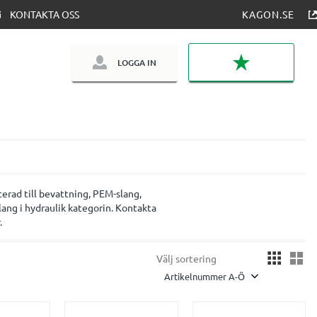
KONTAKTA OSS
KAGON.SE
LOGGA IN
FAVORITER
terad till bevattning, PEM-slang,
lang i hydraulik kategorin. Kontakta
.
Vä
Välj sortering