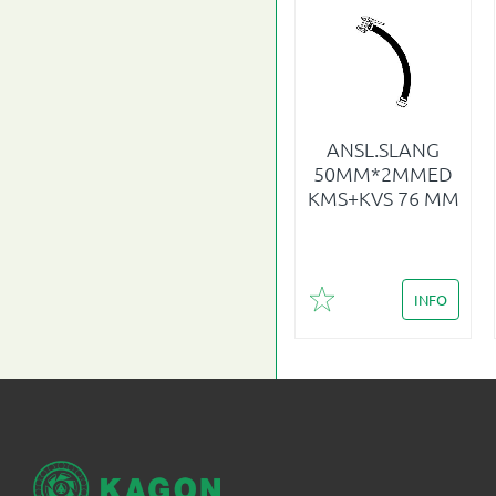
ANSL.SLANG
50MM*2MMED
KMS+KVS 76 MM
INFO
Lägg till i favoriter