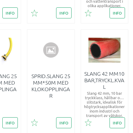
och vattentransport i
olika applikationer.
INFO
INFO
INFO
i favoriter
Lägg till i favoriter
Lägg till i favoriter
SLANG 42 MM10
LANG 25
SPRID.SLANG 25
BAR,TRYCKL.KVA
M MED
MM*50M MED
L
PLINGA
KLOKOPPLINGA
Slang 42 mm, 10 bar
R
tryckklass, hållbar och
slitstark, idealisk för
högtrycksapplikationer
inom industri och
transport av vätskor.
INFO
INFO
INFO
i favoriter
Lägg till i favoriter
Lägg till i favoriter