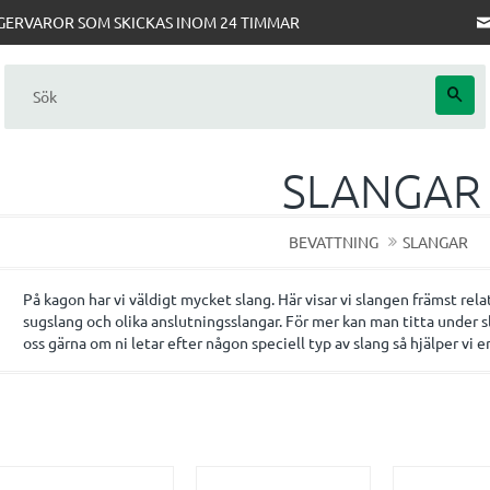
AGERVAROR SOM SKICKAS INOM 24 TIMMAR
SLANGAR
BEVATTNING
SLANGAR
På kagon har vi väldigt mycket slang. Här visar vi slangen främst rela
sugslang och olika anslutningsslangar. För mer kan man titta under s
oss gärna om ni letar efter någon speciell typ av slang så hjälper vi er