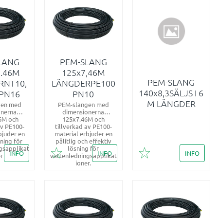
LANG
PEM-SLANG
1.46M
125x7,46M
PEM-SLANG
RNT10,
LÄNGDERPE100
140x8,3SÄLJS I 6
 PN16
PN10
M LÄNGDER
gen med
PEM-slangen med
onerna
dimensionerna
6M och
125x7.46M och
av PE100-
tillverkad av PE100-
bjuder en
material erbjuder en
sning för
pålitlig och effektiv
gsapplikat
lösning för
INFO
INFO
INFO
er
vattenledningsapplikat
i favoriter
Lägg till i favoriter
Lägg till i favoriter
ioner.