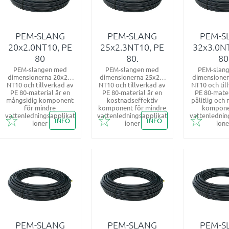
PEM-SLANG
PEM-SLANG
PEM-S
20x2.0NT10, PE
25x2.3NT10, PE
32x3.0N
80
80.
80
PEM-slangen med
PEM-slangen med
PEM-slan
dimensionerna 20x2.0
dimensionerna 25x2.3
dimensioner
NT10 och tillverkad av
NT10 och tillverkad av
NT10 och til
PE 80-material är en
PE 80-material är en
PE 80-mater
mångsidig komponent
kostnadseffektiv
pålitlig och
för mindre
komponent för mindre
kompone
vattenledningsapplikat
vattenledningsapplikat
vattenlednin
INFO
INFO
ioner
ioner
ione
Lägg till i favoriter
Lägg till i favoriter
Lägg till 
PEM-SLANG
PEM-SLANG
PEM-S