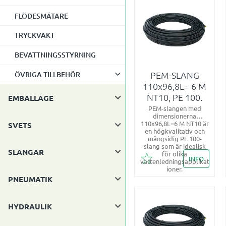
FLÖDESMÄTARE
TRYCKVAKT
BEVATTNINGSSTYRNING
PEM-SLANG
ÖVRIGA TILLBEHÖR
110x96,8L= 6 M
NT10, PE 100.
EMBALLAGE
PEM-slangen med
dimensionerna
110x96,8L=6 M NT10 är
SVETS
en högkvalitativ och
mångsidig PE 100-
slang som är idealisk
SLANGAR
för olika
INFO
vattenledningsapplikat
Lägg till i favoriter
ioner.
PNEUMATIK
HYDRAULIK