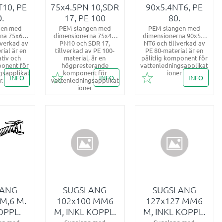
T10, PE
75x4.5PN 10,SDR
90x5.4NT6, PE
.
17, PE 100
80.
gen med
PEM-slangen med
PEM-slangen med
na 75x6.8
dimensionerna 75x4.5
dimensionerna 90x5.4
lverkad av
PN10 och SDR 17,
NT6 och tillverkad av
ial är en
tillverkad av PE 100-
PE 80-material är en
ativ och
material, är en
pålitlig komponent för
ponent för
högpresterande
vattenledningsapplikat
gsapplikat
komponent för
ioner
INFO
INFO
INFO
r.
vattenledningsapplikat
i favoriter
Lägg till i favoriter
Lägg till i favoriter
ioner
LANG
SUGSLANG
SUGSLANG
M,6 M.
102x100 MM6
127x127 MM6
OPPL.
M, INKL KOPPL.
M, INKL KOPPL.