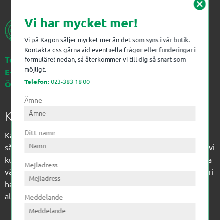
cancel
Vi har mycket mer!
Vi på Kagon säljer mycket mer än det som syns i vår butik.
Kontakta oss gärna vid eventuella frågor eller funderingar i
Telefon:
023-383 18 00
formuläret nedan, så återkommer vi till dig så snart som
möjligt.
E-post:
kagon@kagon.se
Telefon:
023-383 18 00
Öppettider:
Måndag-Fredag, 07-16
Ämne
Kagon AB
Ditt namn
Kagon har sedan 1972 levererat kompetens till
sågverksindustrin och övrig industri. Till träindustrin tillför vi
kunskap med optimeringslösningar från timmerplanen hela
Mejladress
vägen fram till paketering/emballering och till övrig industri
har vi ett komplement sortiment av teknikprodukter med
allt ifrån slangtillverkning till transmission och lager.
Meddelande