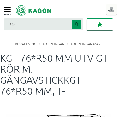
LOG
GA
Meny
IN
FAVORI
BEVATTNING
KOPPLINGAR
KOPPLINGAR M42
KGT 76*R50 MM UTV GT-
RÖR M.
GÄNGAVSTICKKGT
76*R50 MM, T-