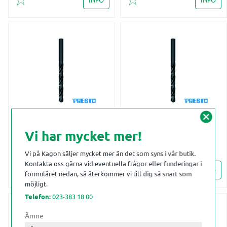
Lägg till i favoriter
Lägg till i favoriter
cancel
BORR 6.30-100
BORR 6.40-100
Vi har mycket mer!
Vi på Kagon säljer mycket mer än det som syns i vår butik.
Kontakta oss gärna vid eventuella frågor eller funderingar i
INFO
INFO
formuläret nedan, så återkommer vi till dig så snart som
Lägg till i favoriter
Lägg till i favoriter
möjligt.
Telefon:
023-383 18 00
Ämne