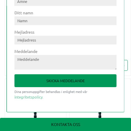
Ditt namn
Mejladress
BORR 6.50-100
BORR 6.60-100
Meddelande
INFO
INFO
Lägg till i favoriter
Lägg till i favoriter
SKICKA MEDDELANDE
Dina personuppgifter behandlas i enlighet med vår
integritetspolicy
.
KONTAKTA OSS