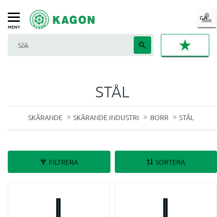
LOG
GA
Meny
IN
FAVORI
STÅL
SKÄRANDE
SKÄRANDE INDUSTRI
BORR
STÅL
FILTRERA
SORTERA