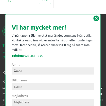
Lägg till i favoriter
cancel
Vi har mycket mer!
Vi på Kagon säljer mycket mer än det som syns i vår butik.
Kontakta oss gärna vid eventuella frågor eller funderingar i
Telefon:
023-383 18 00
formuläret nedan, så återkommer vi till dig så snart som
möjligt.
E-post:
kagon@kagon.se
Telefon:
023-383 18 00
Öppettider:
Måndag-Fredag, 07-16
Ämne
Kagon AB
Ditt namn
Kagon har sedan 1972 levererat kompetens till
sågverksindustrin och övrig industri. Till träindustrin tillför vi
kunskap med optimeringslösningar från timmerplanen hela
Mejladress
vägen fram till paketering/emballering och till övrig industri
har vi ett komplement sortiment av teknikprodukter med