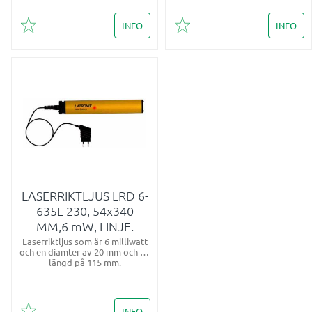
INFO
INFO
Lägg till i favoriter
Lägg till i favoriter
LASERRIKTLJUS LRD 6-
635L-230, 54x340
MM,6 mW, LINJE.
Laserriktljus som är 6 milliwatt
och en diamter av 20 mm och en
längd på 115 mm.
INFO