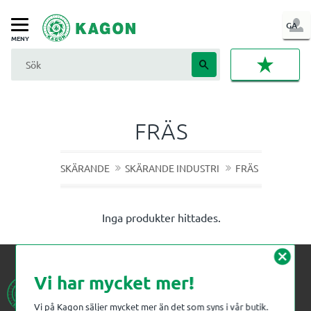
LOG
GA
Meny
IN
FAVORI
FRÄS
SKÄRANDE
SKÄRANDE INDUSTRI
FRÄS
Inga produkter hittades.
cancel
Vi har mycket mer!
Vi på Kagon säljer mycket mer än det som syns i vår butik.