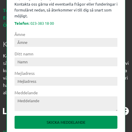
Kontakta oss gärna vid eventuella frågor eller funderingar i
Telefon:
023-383 18 00
formuläret nedan, så återkommer vi till dig så snart som
möjligt.
E-post:
kagon@kagon.se
Telefon:
023-383 18 00
Öppettider:
Måndag-Fredag, 07-16
Ämne
Kagon AB
Ditt namn
Kagon har sedan 1972 levererat kompetens till
sågverksindustrin och övrig industri. Till träindustrin tillför vi
kunskap med optimeringslösningar från timmerplanen hela
Mejladress
vägen fram till paketering/emballering och till övrig industri
har vi ett komplement sortiment av teknikprodukter med
allt ifrån slangtillverkning till transmission och lager.
Meddelande
SKICKA MEDDELANDE
KÖPVILLKOR