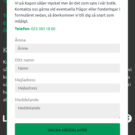
Vi på Kagon säljer mycket mer än det som syns i vår butik.
Kontakta oss gärna vid eventuella frågor eller funderingar i
Telefon:
023-383 18 00
formuläret nedan, så återkommer vi till dig så snart som
möjligt.
E-post:
kagon@kagon.se
Telefon:
023-383 18 00
Öppettider:
Måndag-Fredag, 07-16
Ämne
Kagon AB
Ditt namn
Kagon har sedan 1972 levererat kompetens till
sågverksindustrin och övrig industri. Till träindustrin tillför vi
kunskap med optimeringslösningar från timmerplanen hela
Mejladress
vägen fram till paketering/emballering och till övrig industri
har vi ett komplement sortiment av teknikprodukter med
allt ifrån slangtillverkning till transmission och lager.
Meddelande
SKICKA MEDDELANDE