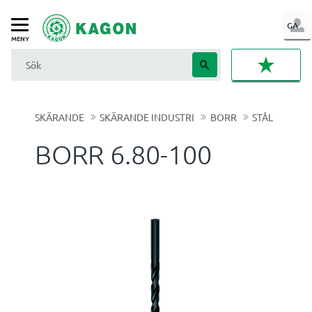
LOG
GA
Meny
IN
FAVORI
SKÄRANDE
SKÄRANDE INDUSTRI
BORR
STÅL
BORR 6.80-100