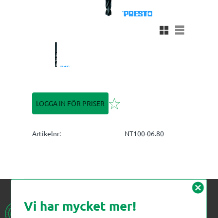
Rutnätsvy
Listvy
Lägg till i favoriter
LOGGA IN FÖR PRISER
Artikelnr
NT100-06.80
cancel
Vi har mycket mer!