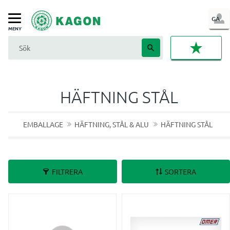
LOG
GA
Meny
IN
FAVORI
HÄFTNING STÅL
EMBALLAGE
HÄFTNING, STÅL & ALU
HÄFTNING STÅL
FILTRERA
SORTERA