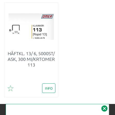
HÄFTKL. 13/ 6, 5000ST/
ASK, 300 MI/KRTOMER
113
INFO
Lägg till i favoriter
cancel