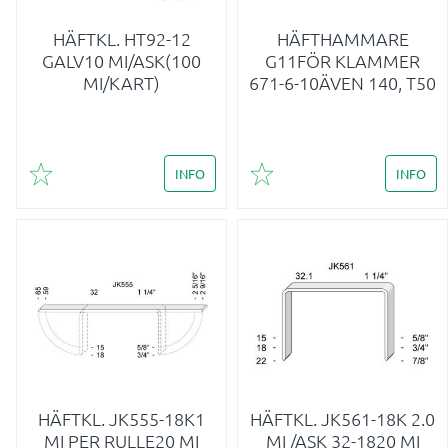
HÄFTKL. HT92-12
HÄFTHAMMARE
GALV10 MI/ASK(100
G11FÖR KLAMMER
MI/KART)
671-6-10ÄVEN 140, T50
INFO
INFO
Lägg till i favoriter
Lägg till i favoriter
HÄFTKL. JK555-18K1
HÄFTKL. JK561-18K 2.0
MI PER RULLE20 MI
MI /ASK 32-1820 MI