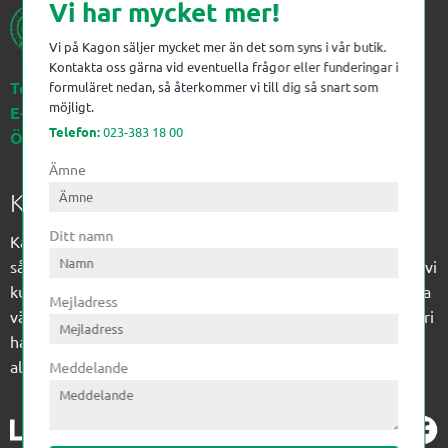
Vi har mycket mer!
Vi på Kagon säljer mycket mer än det som syns i vår butik.
Kontakta oss gärna vid eventuella frågor eller funderingar i
Telefon:
023-383 18 00
formuläret nedan, så återkommer vi till dig så snart som
möjligt.
E-post:
kagon@kagon.se
Telefon:
023-383 18 00
Öppettider:
Måndag-Fredag, 07-16
Ämne
Kagon AB
Ditt namn
Kagon har sedan 1972 levererat kompetens till
sågverksindustrin och övrig industri. Till träindustrin tillför vi
kunskap med optimeringslösningar från timmerplanen hela
Mejladress
vägen fram till paketering/emballering och till övrig industri
har vi ett komplement sortiment av teknikprodukter med
allt ifrån slangtillverkning till transmission och lager.
Meddelande