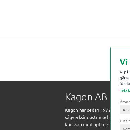
Vi
Vi på
gärna 
återko
Telef
Kagon AB
Ämn
Kagon har sedan 1972 levererat
sågverksindustrin och övrig indust
Ditt
kunskap med optimeringslösnin