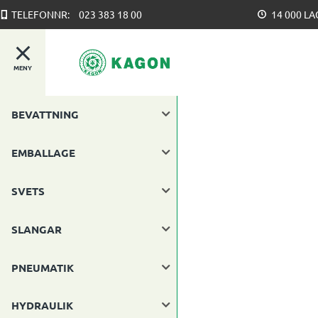
TELEFONNR:
023 383 18 00
14 000 L
MENY
BEVATTNING
EMBALLAGE
SVETS
SLANGAR
PNEUMATIK
HYDRAULIK