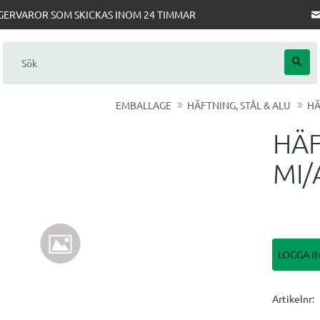
AGERVAROR SOM SKICKAS INOM 24 TIMMAR
EMBALLAGE
HÄFTNING, STÅL & ALU
HÄ
HÄF
MI/
LOGGA I
Artikelnr