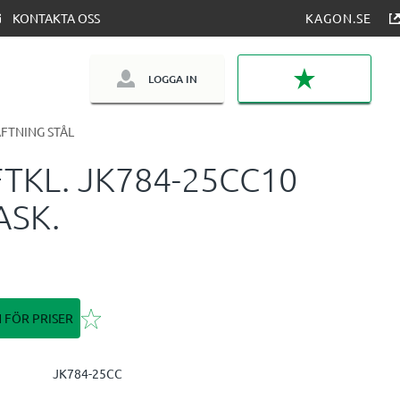
KONTAKTA OSS
KAGON.SE
LOGGA IN
FAVORITER
FTNING STÅL
TKL. JK784-25CC10
ASK.
Lägg till i favoriter
N FÖR PRISER
JK784-25CC