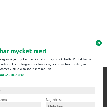
cancel
 har mycket mer!
 Kagon säljer mycket mer än det som syns i vår butik. Kontakta oss
vid eventuella frågor eller funderingar i formuläret nedan, så
mmer vi till dig så snart som möjligt.
on:
023-383 18 00
e
 kompetens till
ri. Till träindustrin tillför vi
 namn
Mejladress
gar från timmerplanen hela