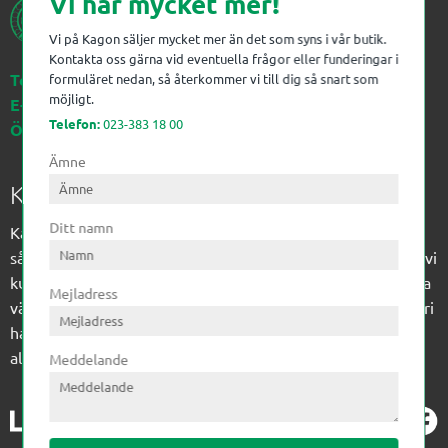
Vi har mycket mer!
Vi på Kagon säljer mycket mer än det som syns i vår butik.
Kontakta oss gärna vid eventuella frågor eller funderingar i
Telefon:
023-383 18 00
formuläret nedan, så återkommer vi till dig så snart som
möjligt.
E-post:
kagon@kagon.se
Telefon:
023-383 18 00
Öppettider:
Måndag-Fredag, 07-16
Ämne
Kagon AB
Ditt namn
Kagon har sedan 1972 levererat kompetens till
sågverksindustrin och övrig industri. Till träindustrin tillför vi
kunskap med optimeringslösningar från timmerplanen hela
Mejladress
vägen fram till paketering/emballering och till övrig industri
har vi ett komplement sortiment av teknikprodukter med
allt ifrån slangtillverkning till transmission och lager.
Meddelande