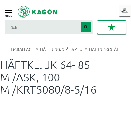
LOG
GA
Meny
IN
FAVORI
EMBALLAGE
HÄFTNING, STÅL & ALU
HÄFTNING STÅL
HÄFTKL. JK 64- 85
MI/ASK, 100
MI/KRT5080/8-5/16