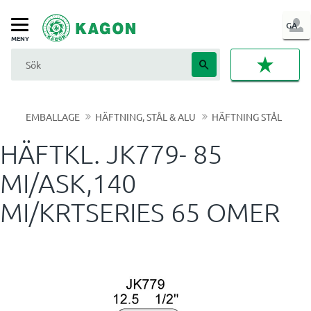
LOG
GA
Meny
IN
FAVORI
EMBALLAGE
HÄFTNING, STÅL & ALU
HÄFTNING STÅL
HÄFTKL. JK779- 85
MI/ASK,140
MI/KRTSERIES 65 OMER