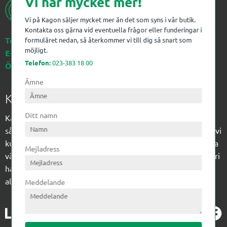
Vi har mycket mer!
Vi på Kagon säljer mycket mer än det som syns i vår butik.
Kontakta oss gärna vid eventuella frågor eller funderingar i
Telefon:
023-383 18 00
formuläret nedan, så återkommer vi till dig så snart som
möjligt.
E-post:
kagon@kagon.se
Telefon:
023-383 18 00
Öppettider:
Måndag-Fredag, 07-16
Ämne
Kagon AB
Ditt namn
Kagon har sedan 1972 levererat kompetens till
sågverksindustrin och övrig industri. Till träindustrin tillför vi
kunskap med optimeringslösningar från timmerplanen hela
Mejladress
vägen fram till paketering/emballering och till övrig industri
har vi ett komplement sortiment av teknikprodukter med
allt ifrån slangtillverkning till transmission och lager.
Meddelande