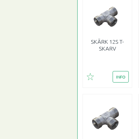
SKÄRK 12S T-
SKARV
INFO
Lägg till i favoriter