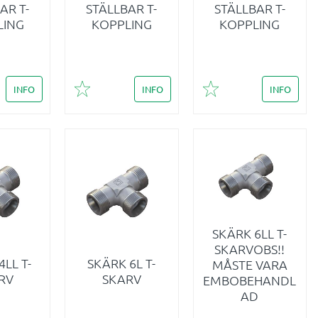
AR T-
STÄLLBAR T-
STÄLLBAR T-
LING
KOPPLING
KOPPLING
INFO
INFO
INFO
i favoriter
Lägg till i favoriter
Lägg till i favoriter
SKÄRK 6LL T-
SKARVOBS!!
LL T-
SKÄRK 6L T-
MÅSTE VARA
RV
SKARV
EMBOBEHANDL
AD