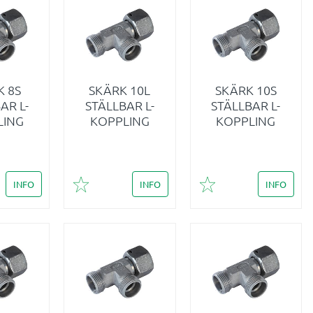
K 8S
SKÄRK 10L
SKÄRK 10S
AR L-
STÄLLBAR L-
STÄLLBAR L-
LING
KOPPLING
KOPPLING
INFO
INFO
INFO
i favoriter
Lägg till i favoriter
Lägg till i favoriter