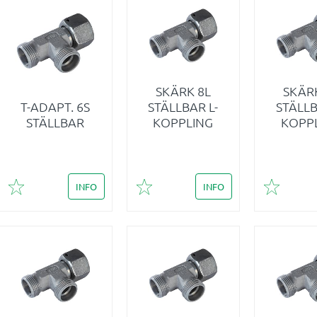
SKÄRK 8L
SKÄR
T-ADAPT. 6S
STÄLLBAR L-
STÄLLB
STÄLLBAR
KOPPLING
KOPP
INFO
INFO
Lägg till i favoriter
Lägg till i favoriter
Lägg till 