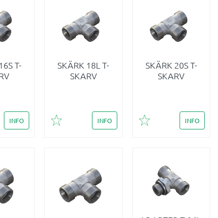
6S T-
SKÄRK 18L T-
SKÄRK 20S T-
RV
SKARV
SKARV
INFO
INFO
INFO
i favoriter
Lägg till i favoriter
Lägg till i favoriter