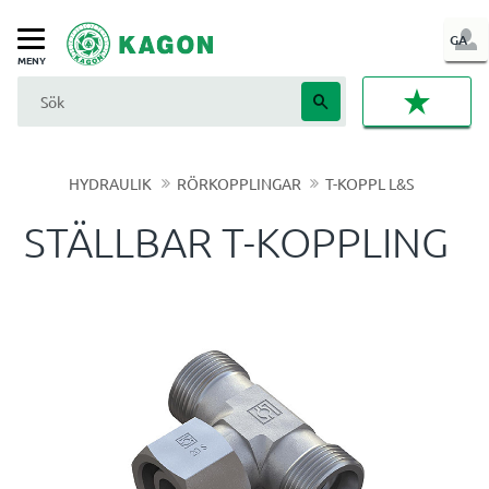
LOG
GA
Meny
IN
FAVORI
HYDRAULIK
RÖRKOPPLINGAR
T-KOPPL L&S
STÄLLBAR T-KOPPLING