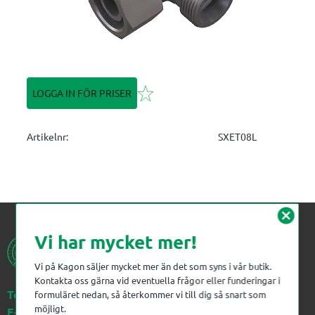
Lägg till i favoriter
LOGGA IN FÖR PRISER
Artikelnr
SXET08L
cancel
Vi har mycket mer!
Vi på Kagon säljer mycket mer än det som syns i vår butik.
Kontakta oss gärna vid eventuella frågor eller funderingar i
Telefon:
023-383 18 00
formuläret nedan, så återkommer vi till dig så snart som
möjligt.
E-post:
kagon@kagon.se