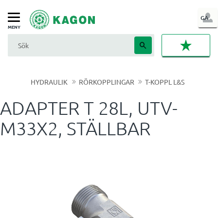
LOG
GA
Meny
IN
FAVORI
HYDRAULIK
RÖRKOPPLINGAR
T-KOPPL L&S
ADAPTER T 28L, UTV-
M33X2, STÄLLBAR