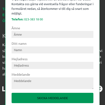
Kontakta oss gärna vid eventuella frågor eller funderingar i
Telefon:
023-383 18 00
formuläret nedan, så återkommer vi till dig så snart som
möjligt.
E-post:
kagon@kagon.se
Telefon:
023-383 18 00
Öppettider:
Måndag-Fredag, 07-16
Ämne
Kagon AB
Ditt namn
Kagon har sedan 1972 levererat kompetens till
sågverksindustrin och övrig industri. Till träindustrin tillför vi
kunskap med optimeringslösningar från timmerplanen hela
Mejladress
vägen fram till paketering/emballering och till övrig industri
har vi ett komplement sortiment av teknikprodukter med
allt ifrån slangtillverkning till transmission och lager.
Meddelande
SKICKA MEDDELANDE