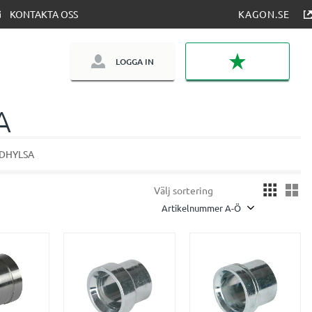
KONTAKTA OSS
KAGON.SE
LOGGA IN
FAVORITER
A
DHYLSA
Vä
Välj sortering