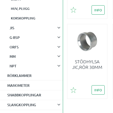
HUV, PLUGG
INFO
Lägg till i favoriter
KORSKOPPLING
JIS
G-BSP
ORFS
MM
STÖDHYLSA
NPT
JIC,RÖR 30MM
RÖRKLAMMER
MANOMETER
INFO
Lägg till i favoriter
SNABBKOPPLINGAR
SLANGKOPPLING