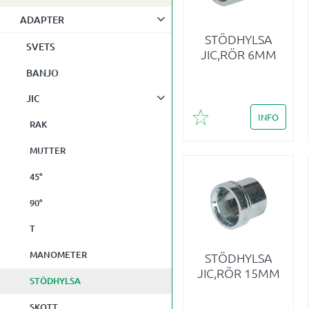
ADAPTER
STÖDHYLSA
SVETS
JIC,RÖR 6MM
BANJO
JIC
INFO
Lägg till i favoriter
RAK
MUTTER
45°
90°
T
MANOMETER
STÖDHYLSA
JIC,RÖR 15MM
STÖDHYLSA
SKOTT