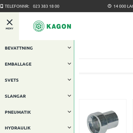
TELEFONNR:
023 383 18 00
14 000 L
MENY
BEVATTNING
EMBALLAGE
SVETS
SLANGAR
PNEUMATIK
HYDRAULIK