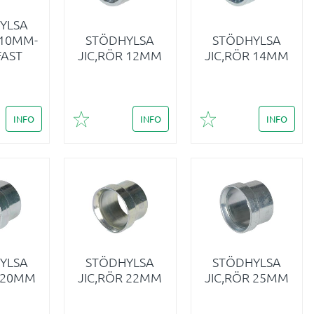
YLSA
 10MM-
STÖDHYLSA
STÖDHYLSA
FAST
JIC,RÖR 12MM
JIC,RÖR 14MM
INFO
INFO
INFO
i favoriter
Lägg till i favoriter
Lägg till i favoriter
YLSA
STÖDHYLSA
STÖDHYLSA
R 20MM
JIC,RÖR 22MM
JIC,RÖR 25MM