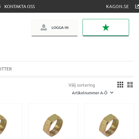
KONTAKTA OSS
KAGON.SE
LOGGA IN
FAVORITER
UTTER
Vä
Välj sortering