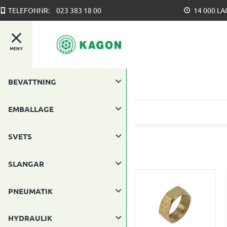
TELEFONNR:
023 383 18 00
14 000 L
MENY
BEVATTNING
EMBALLAGE
SVETS
SLANGAR
PNEUMATIK
HYDRAULIK