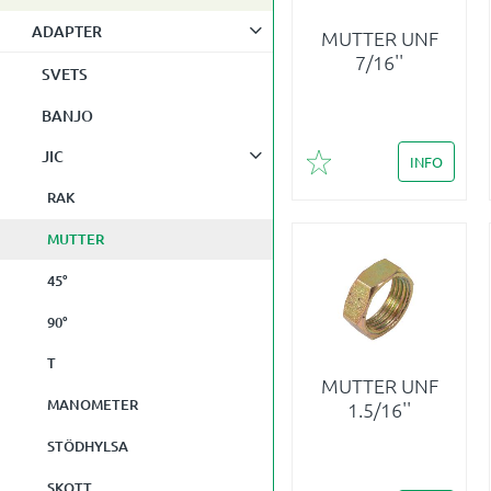
ADAPTER
MUTTER UNF
7/16''
SVETS
BANJO
JIC
INFO
Lägg till i favoriter
RAK
MUTTER
45°
90°
T
MUTTER UNF
MANOMETER
1.5/16''
STÖDHYLSA
SKOTT