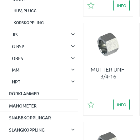
INFO
Lägg till i favoriter
HUV, PLUGG
KORSKOPPLING
JIS
G-BSP
ORFS
MUTTER UNF-
MM
3/4-16
NPT
RÖRKLAMMER
INFO
MANOMETER
Lägg till i favoriter
SNABBKOPPLINGAR
SLANGKOPPLING