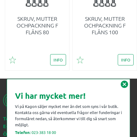
SKRUV, MUTTER
SKRUV, MUTTER
OCHPACKNING F
OCHPACKNING F
FLÄNS 80
FLÄNS 100
INFO
INFO
Lägg till i favoriter
Lägg till i favoriter
cancel
Vi har mycket mer!
Vi på Kagon säljer mycket mer än det som syns i vår butik.
Kontakta oss gärna vid eventuella frågor eller funderingar i
Telefon:
023-383 18 00
formuläret nedan, så återkommer vi till dig så snart som
möjligt.
E-post:
kagon@kagon.se
Telefon:
023-383 18 00
Öppettider:
Måndag-Fredag, 07-16