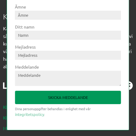
Ämne
Kagon AB
Ditt namn
Kagon har sedan 1972 levererat kompetens till
sågverksindustrin och övrig industri. Till träindustrin tillför vi
kunskap med optimeringslösningar från timmerplanen hela
Mejladress
vägen fram till paketering/emballering och till övrig industri
har vi ett komplement sortiment av teknikprodukter med
allt ifrån slangtillverkning till transmission och lager.
Meddelande
SKICKA MEDDELANDE
KÖPVILLKOR
Dina personuppgifter behandlas i enlighet med vår
integritetspolicy
.
KONTAKTA OSS NEDAN
MINA SIDOR