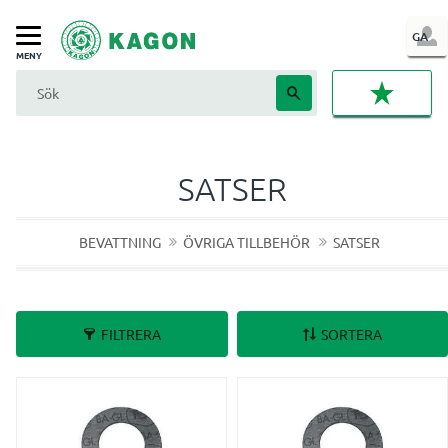
LOG
GA
Meny
IN
FAVORI
SATSER
BEVATTNING
ÖVRIGA TILLBEHÖR
SATSER
FILTRERA
SORTERA