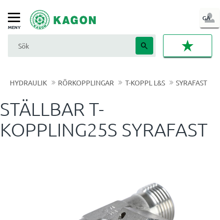
LOG
GA
Meny
IN
FAVORI
HYDRAULIK
RÖRKOPPLINGAR
T-KOPPL L&S
SYRAFAST
STÄLLBAR T-
KOPPLING25S SYRAFAST