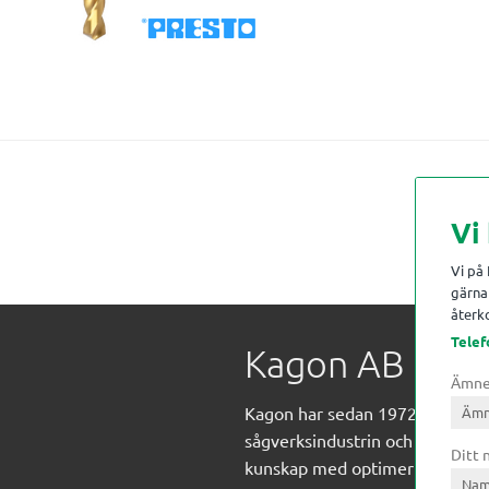
Vi
Vi på
gärna 
återko
Telef
Kagon AB
Ämn
Kagon har sedan 1972 levererat
sågverksindustrin och övrig indust
Ditt
kunskap med optimeringslösnin