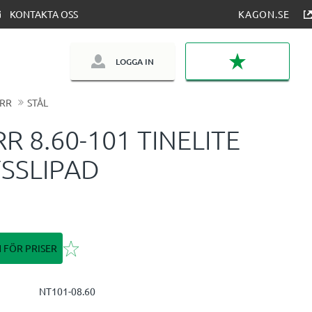
KONTAKTA OSS
KAGON.SE
LOGGA IN
FAVORITER
RR
STÅL
R 8.60-101 TINELITE
SSLIPAD
Lägg till i favoriter
N FÖR PRISER
NT101-08.60