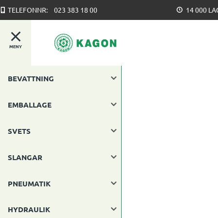
TELEFONNR:
023 383 18 00
14 000 L
MENY
BEVATTNING
EMBALLAGE
SVETS
SLANGAR
PNEUMATIK
HYDRAULIK