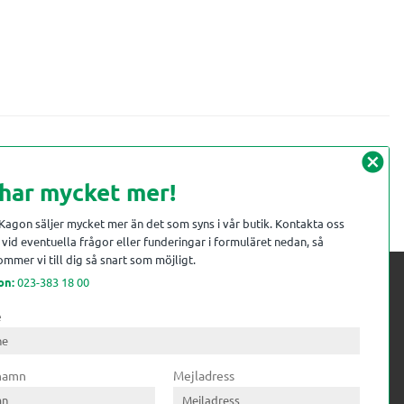
cancel
 har mycket mer!
 Kagon säljer mycket mer än det som syns i vår butik. Kontakta oss
vid eventuella frågor eller funderingar i formuläret nedan, så
mmer vi till dig så snart som möjligt.
on:
023-383 18 00
e
 kompetens till
ri. Till träindustrin tillför vi
 namn
Mejladress
gar från timmerplanen hela