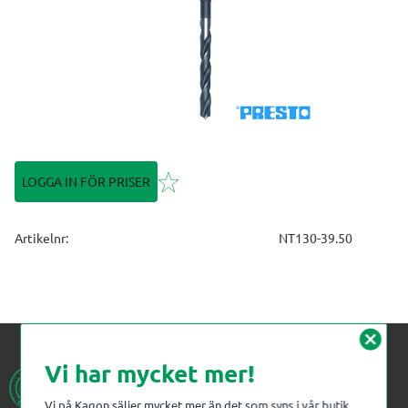
Lägg till i favoriter
LOGGA IN FÖR PRISER
Artikelnr
NT130-39.50
cancel
Vi har mycket mer!
Vi på Kagon säljer mycket mer än det som syns i vår butik.