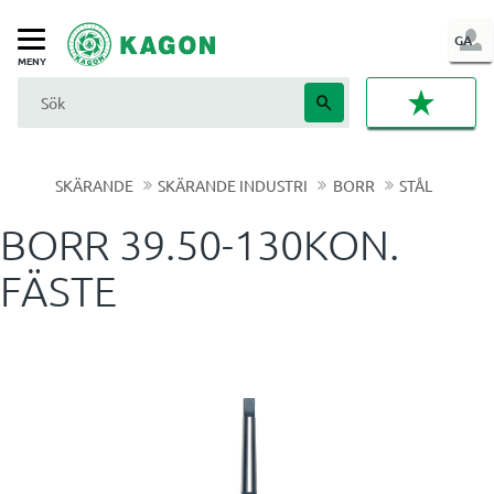
LOG
GA
Meny
IN
FAVORI
SKÄRANDE
SKÄRANDE INDUSTRI
BORR
STÅL
BORR 39.50-130KON.
FÄSTE