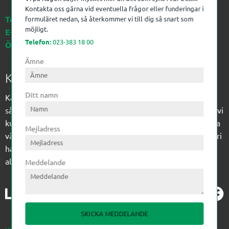
Kontakta oss gärna vid eventuella frågor eller funderingar i
Telefon:
023-383 18 00
formuläret nedan, så återkommer vi till dig så snart som
möjligt.
E-post:
kagon@kagon.se
Telefon:
023-383 18 00
Öppettider:
Måndag-Fredag, 07-16
Ämne
Kagon AB
Ditt namn
Kagon har sedan 1972 levererat kompetens till
sågverksindustrin och övrig industri. Till träindustrin tillför vi
kunskap med optimeringslösningar från timmerplanen hela
Mejladress
vägen fram till paketering/emballering och till övrig industri
har vi ett komplement sortiment av teknikprodukter med
allt ifrån slangtillverkning till transmission och lager.
Meddelande
SKICKA MEDDELANDE