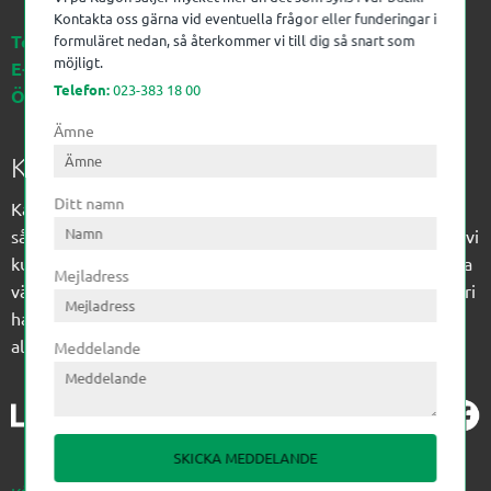
Kontakta oss gärna vid eventuella frågor eller funderingar i
Telefon:
023-383 18 00
formuläret nedan, så återkommer vi till dig så snart som
möjligt.
E-post:
kagon@kagon.se
Telefon:
023-383 18 00
Öppettider:
Måndag-Fredag, 07-16
Ämne
Kagon AB
Ditt namn
Kagon har sedan 1972 levererat kompetens till
sågverksindustrin och övrig industri. Till träindustrin tillför vi
kunskap med optimeringslösningar från timmerplanen hela
Mejladress
vägen fram till paketering/emballering och till övrig industri
har vi ett komplement sortiment av teknikprodukter med
allt ifrån slangtillverkning till transmission och lager.
Meddelande
SKICKA MEDDELANDE