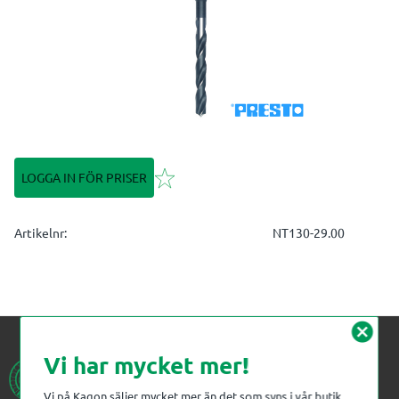
Lägg till i favoriter
LOGGA IN FÖR PRISER
Artikelnr
NT130-29.00
cancel
Vi har mycket mer!
Vi på Kagon säljer mycket mer än det som syns i vår butik.