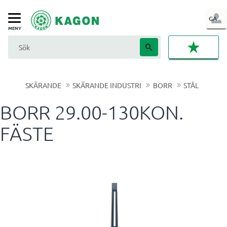
LOG
GA
Meny
IN
FAVORI
SKÄRANDE
SKÄRANDE INDUSTRI
BORR
STÅL
BORR 29.00-130KON.
FÄSTE