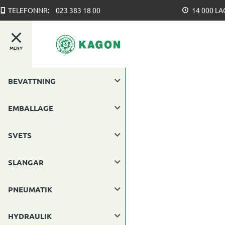
TELEFONNR:
023 383 18 00
14 000 L
MENY
BEVATTNING
EMBALLAGE
SVETS
SLANGAR
PNEUMATIK
HYDRAULIK