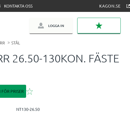
KONTAKTA OSS
KAGON.SE
LOGGA IN
FAVORITER
RR
STÅL
R 26.50-130KON. FÄSTE
Lägg till i favoriter
N FÖR PRISER
NT130-26.50