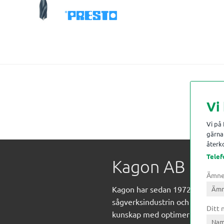
Vi
Vi på
gärna 
återko
Telef
Kagon AB
Ämn
Kagon har sedan 1972 levererat
sågverksindustrin och övrig indust
Ditt
kunskap med optimeringslösnin