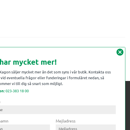
cancel
 har mycket mer!
 Kagon säljer mycket mer än det som syns i vår butik. Kontakta oss
vid eventuella frågor eller funderingar i formuläret nedan, så
mmer vi till dig så snart som möjligt.
on:
023-383 18 00
e
 kompetens till
ri. Till träindustrin tillför vi
 namn
Mejladress
gar från timmerplanen hela