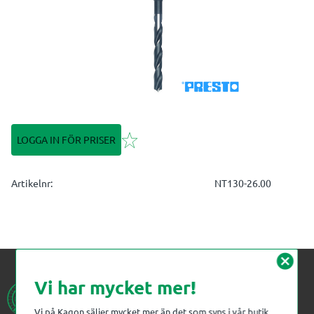
Lägg till i favoriter
LOGGA IN FÖR PRISER
Artikelnr
NT130-26.00
cancel
Vi har mycket mer!
Vi på Kagon säljer mycket mer än det som syns i vår butik.