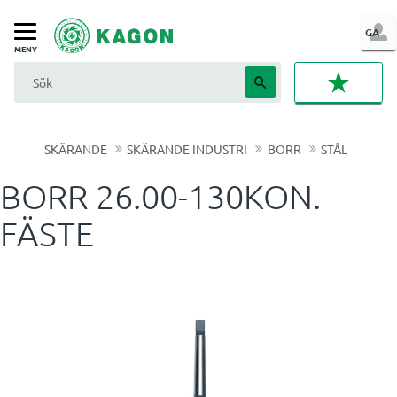
LOG
GA
Meny
IN
FAVORI
SKÄRANDE
SKÄRANDE INDUSTRI
BORR
STÅL
BORR 26.00-130KON.
FÄSTE