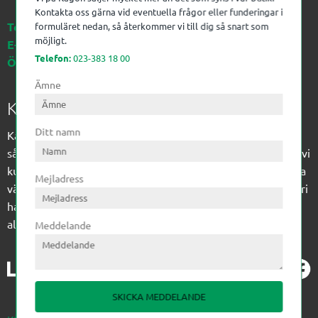
Kontakta oss gärna vid eventuella frågor eller funderingar i
Telefon:
023-383 18 00
formuläret nedan, så återkommer vi till dig så snart som
möjligt.
E-post:
kagon@kagon.se
Telefon:
023-383 18 00
Öppettider:
Måndag-Fredag, 07-16
Ämne
Kagon AB
Ditt namn
Kagon har sedan 1972 levererat kompetens till
sågverksindustrin och övrig industri. Till träindustrin tillför vi
kunskap med optimeringslösningar från timmerplanen hela
Mejladress
vägen fram till paketering/emballering och till övrig industri
har vi ett komplement sortiment av teknikprodukter med
allt ifrån slangtillverkning till transmission och lager.
Meddelande
SKICKA MEDDELANDE