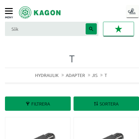
LOG
GA
Meny
IN
FAVORI
T
HYDRAULIK
ADAPTER
JIS
T
FILTRERA
SORTERA