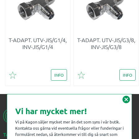
T-ADAPT. UTV-JIS/G1/4,
T-ADAPT. UTV-JIS/G3/8,
INV-JIS/G1/4
INV-JIS/G3/8
INFO
INFO
Lägg till i favoriter
Lägg till i favoriter
cancel
Vi har mycket mer!
Vi på Kagon säljer mycket mer än det som syns i vår butik.
Kontakta oss gärna vid eventuella frågor eller funderingar i
Telefon:
023-383 18 00
formuläret nedan, så återkommer vi till dig så snart som