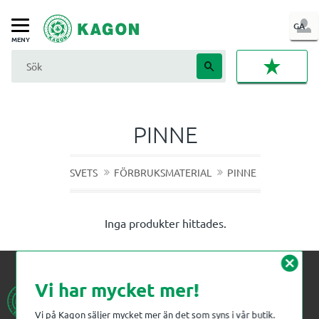
LOG
GA
Meny
IN
FAVORI
PINNE
SVETS
FÖRBRUKSMATERIAL
PINNE
Inga produkter hittades.
cancel
Vi har mycket mer!
Vi på Kagon säljer mycket mer än det som syns i vår butik.