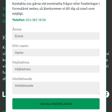
Kontakta oss gärna vid eventuella frågor eller funderingar i
Telefon:
023-383 18 00
formuläret nedan, så återkommer vi till dig så snart som
möjligt.
E-post:
kagon@kagon.se
Telefon:
023-383 18 00
Öppettider:
Måndag-Fredag, 07-16
Ämne
Kagon AB
Ditt namn
Kagon har sedan 1972 levererat kompetens till
sågverksindustrin och övrig industri. Till träindustrin tillför vi
kunskap med optimeringslösningar från timmerplanen hela
Mejladress
vägen fram till paketering/emballering och till övrig industri
har vi ett komplement sortiment av teknikprodukter med
allt ifrån slangtillverkning till transmission och lager.
Meddelande
SKICKA MEDDELANDE
KÖPVILLKOR