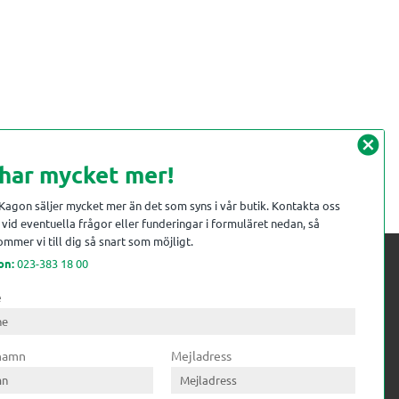
cancel
 har mycket mer!
 Kagon säljer mycket mer än det som syns i vår butik. Kontakta oss
vid eventuella frågor eller funderingar i formuläret nedan, så
mmer vi till dig så snart som möjligt.
on:
023-383 18 00
e
 kompetens till
ri. Till träindustrin tillför vi
 namn
Mejladress
gar från timmerplanen hela
lering och till övrig industri