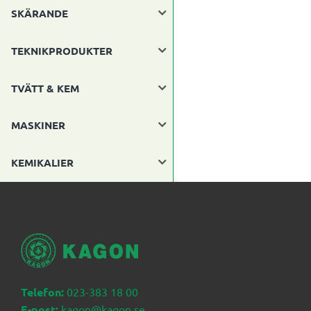
SKÄRANDE
TEKNIKPRODUKTER
TVÄTT & KEM
MASKINER
KEMIKALIER
Telefon:
023-383 18 00
E-post:
kagon@kagon.se