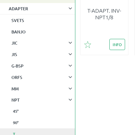
ADAPTER
T-ADAPT. INV-
NPT1/8
SVETS
BANJO
JIC
INFO
Lägg till i favoriter
JIS
G-BSP
ORFS
MM
NPT
45°
90°
T