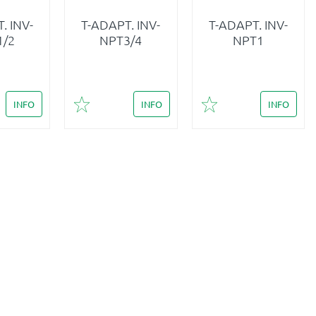
. INV-
T-ADAPT. INV-
T-ADAPT. INV-
1/2
NPT3/4
NPT1
INFO
INFO
INFO
i favoriter
Lägg till i favoriter
Lägg till i favoriter