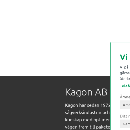
Vi
Vi på
gärna 
återko
Telef
Kagon AB
Ämn
Kagon har sedan 1972 levererat
sågverksindustrin och övrig indust
Ditt
kunskap med optimeringslösnin
vägen fram till paketering/embal