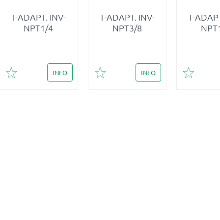
T-ADAPT. INV-
T-ADAPT. INV-
T-ADAPT
NPT1/4
NPT3/8
NPT
INFO
INFO
Lägg till i favoriter
Lägg till i favoriter
Lägg till 