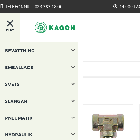
TELEFONNR:
023 383 18 00
14 000 L
MENY
BEVATTNING
EMBALLAGE
SVETS
SLANGAR
PNEUMATIK
HYDRAULIK