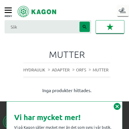
LOG
GA
Meny
IN
FAVORI
MUTTER
HYDRAULIK
ADAPTER
ORFS
MUTTER
Inga produkter hittades.
cancel
Vi har mycket mer!
Vi på Kagon säljer mycket mer än det som syns i vår butik.