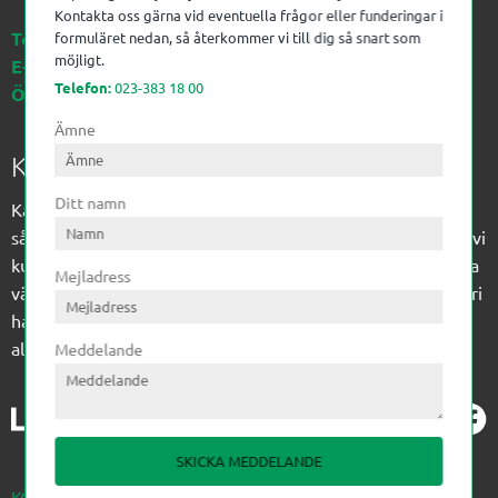
Kontakta oss gärna vid eventuella frågor eller funderingar i
Telefon:
023-383 18 00
formuläret nedan, så återkommer vi till dig så snart som
möjligt.
E-post:
kagon@kagon.se
Telefon:
023-383 18 00
Öppettider:
Måndag-Fredag, 07-16
Ämne
Kagon AB
Ditt namn
Kagon har sedan 1972 levererat kompetens till
sågverksindustrin och övrig industri. Till träindustrin tillför vi
kunskap med optimeringslösningar från timmerplanen hela
Mejladress
vägen fram till paketering/emballering och till övrig industri
har vi ett komplement sortiment av teknikprodukter med
allt ifrån slangtillverkning till transmission och lager.
Meddelande
SKICKA MEDDELANDE
KÖPVILLKOR