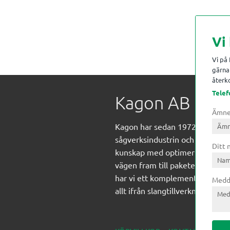
Vi
Vi på
gärna 
återko
Telef
Kagon AB
Ämn
Kagon har sedan 1972 levererat
sågverksindustrin och övrig indust
Ditt
kunskap med optimeringslösnin
vägen fram till paketering/embal
har vi ett komplement sortime
Medd
allt ifrån slangtillverkning till 