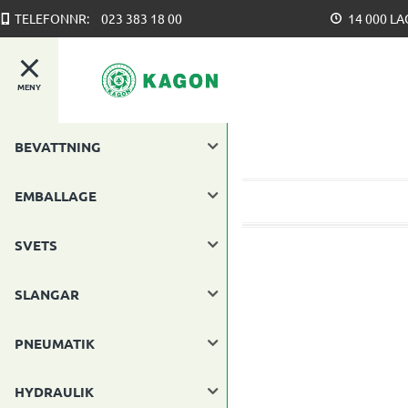
TELEFONNR:
023 383 18 00
14 000 L
MENY
BEVATTNING
EMBALLAGE
SVETS
SLANGAR
PNEUMATIK
HYDRAULIK