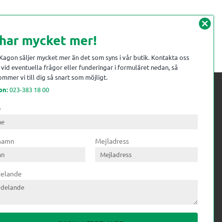
cancel
 har mycket mer!
 Kagon säljer mycket mer än det som syns i vår butik. Kontakta oss
vid eventuella frågor eller funderingar i formuläret nedan, så
mmer vi till dig så snart som möjligt.
on:
023-383 18 00
e
 kompetens till
ri. Till träindustrin tillför vi
 namn
Mejladress
gar från timmerplanen hela
lering och till övrig industri
nt av teknikprodukter med
elande
transmission och lager.