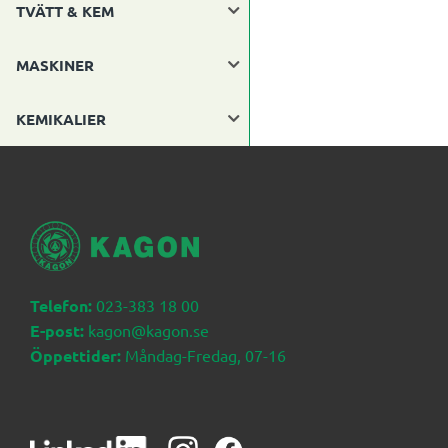
TVÄTT & KEM
MASKINER
KEMIKALIER
Telefon:
023-383 18 00
E-post:
kagon@kagon.se
Öppettider:
Måndag-Fredag, 07-16