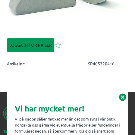
Lägg till i favoriter
LOGGA IN FÖR PRISER
Artikelnr
SR405320416
cancel
Vi har mycket mer!
Vi på Kagon säljer mycket mer än det som syns i vår butik.
Kontakta oss gärna vid eventuella frågor eller funderingar i
Telefon:
023-383 18 00
formuläret nedan, så återkommer vi till dig så snart som