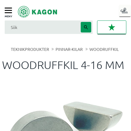
LOG
GA
Meny
IN
FAVORI
TEKNIKPRODUKTER
PINNAR-KILAR
WOODRUFFKIL
WOODRUFFKIL 4-16 MM