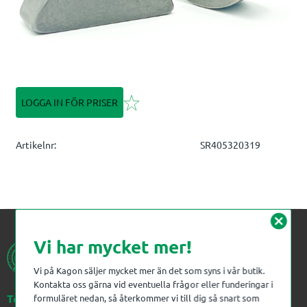
Lägg till i favoriter
LOGGA IN FÖR PRISER
Artikelnr
SR405320319
cancel
Vi har mycket mer!
Vi på Kagon säljer mycket mer än det som syns i vår butik.
Kontakta oss gärna vid eventuella frågor eller funderingar i
Telefon:
023-383 18 00
formuläret nedan, så återkommer vi till dig så snart som