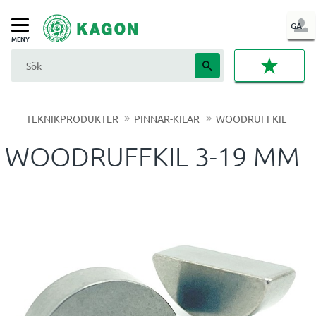
LOG
GA
Meny
IN
FAVORI
TEKNIKPRODUKTER
PINNAR-KILAR
WOODRUFFKIL
WOODRUFFKIL 3-19 MM