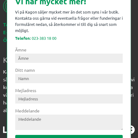
Vi har mycket mer!
Vi på Kagon säljer mycket mer än det som syns i vår butik.
Kontakta oss gärna vid eventuella frågor eller funderingar i
Telefon:
023-383 18 00
formuläret nedan, så återkommer vi till dig så snart som
möjligt.
E-post:
kagon@kagon.se
Telefon:
023-383 18 00
Öppettider:
Måndag-Fredag, 07-16
Ämne
Kagon AB
Ditt namn
Kagon har sedan 1972 levererat kompetens till
sågverksindustrin och övrig industri. Till träindustrin tillför vi
kunskap med optimeringslösningar från timmerplanen hela
Mejladress
vägen fram till paketering/emballering och till övrig industri
har vi ett komplement sortiment av teknikprodukter med
allt ifrån slangtillverkning till transmission och lager.
Meddelande