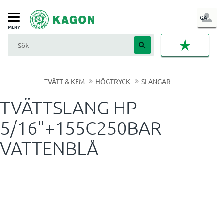
LOG
GA
Meny
IN
FAVORI
TVÄTT & KEM
HÖGTRYCK
SLANGAR
TVÄTTSLANG HP-
5/16"+155C250BAR
VATTENBLÅ