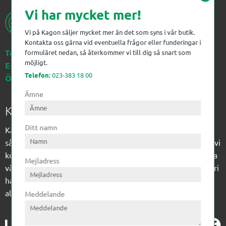
Vi har mycket mer!
Vi på Kagon säljer mycket mer än det som syns i vår butik.
Kontakta oss gärna vid eventuella frågor eller funderingar i
Telefon:
023-383 18 00
formuläret nedan, så återkommer vi till dig så snart som
möjligt.
E-post:
kagon@kagon.se
Telefon:
023-383 18 00
Öppettider:
Måndag-Fredag, 07-16
Ämne
Kagon AB
Ditt namn
Kagon har sedan 1972 levererat kompetens till
sågverksindustrin och övrig industri. Till träindustrin tillför vi
kunskap med optimeringslösningar från timmerplanen hela
Mejladress
vägen fram till paketering/emballering och till övrig industri
har vi ett komplement sortiment av teknikprodukter med
allt ifrån slangtillverkning till transmission och lager.
Meddelande