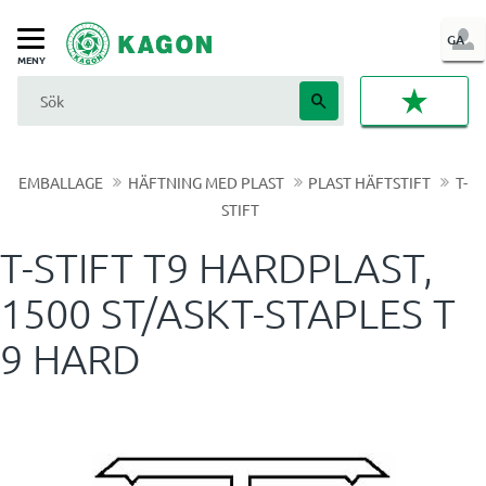
LOG
GA
Meny
IN
FAVORI
EMBALLAGE
HÄFTNING MED PLAST
PLAST HÄFTSTIFT
T-
STIFT
T-STIFT T9 HARDPLAST,
1500 ST/ASKT-STAPLES T
9 HARD