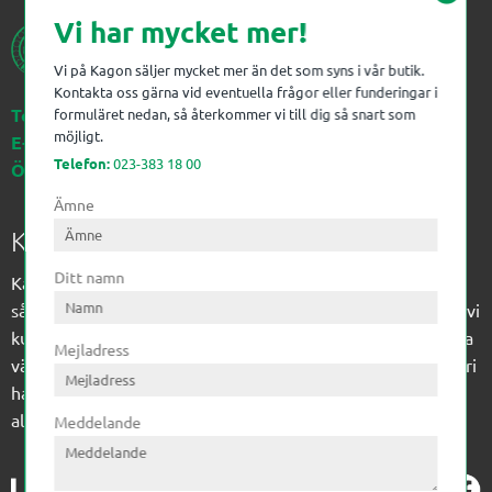
Vi har mycket mer!
Vi på Kagon säljer mycket mer än det som syns i vår butik.
Kontakta oss gärna vid eventuella frågor eller funderingar i
Telefon:
023-383 18 00
formuläret nedan, så återkommer vi till dig så snart som
möjligt.
E-post:
kagon@kagon.se
Telefon:
023-383 18 00
Öppettider:
Måndag-Fredag, 07-16
Ämne
Kagon AB
Ditt namn
Kagon har sedan 1972 levererat kompetens till
sågverksindustrin och övrig industri. Till träindustrin tillför vi
kunskap med optimeringslösningar från timmerplanen hela
Mejladress
vägen fram till paketering/emballering och till övrig industri
har vi ett komplement sortiment av teknikprodukter med
allt ifrån slangtillverkning till transmission och lager.
Meddelande