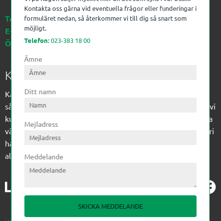
Kontakta oss gärna vid eventuella frågor eller funderingar i
Telefon:
023-383 18 00
formuläret nedan, så återkommer vi till dig så snart som
möjligt.
E-post:
kagon@kagon.se
Telefon:
023-383 18 00
Öppettider:
Måndag-Fredag, 07-16
Ämne
Kagon AB
Ditt namn
Kagon har sedan 1972 levererat kompetens till
sågverksindustrin och övrig industri. Till träindustrin tillför vi
kunskap med optimeringslösningar från timmerplanen hela
Mejladress
vägen fram till paketering/emballering och till övrig industri
har vi ett komplement sortiment av teknikprodukter med
allt ifrån slangtillverkning till transmission och lager.
Meddelande
SKICKA MEDDELANDE