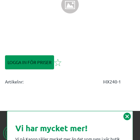
Lägg till i favoriter
LOGGA IN FÖR PRISER
Artikelnr
MX240-1
cancel
Vi har mycket mer!
Vi på Kagon säljer mycket mer än det som syns i vår butik.