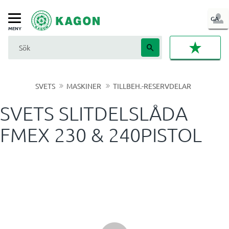
LOG
GA
Meny
IN
FAVORI
SVETS
MASKINER
TILLBEH.-RESERVDELAR
SVETS SLITDELSLÅDA
FMEX 230 & 240PISTOL