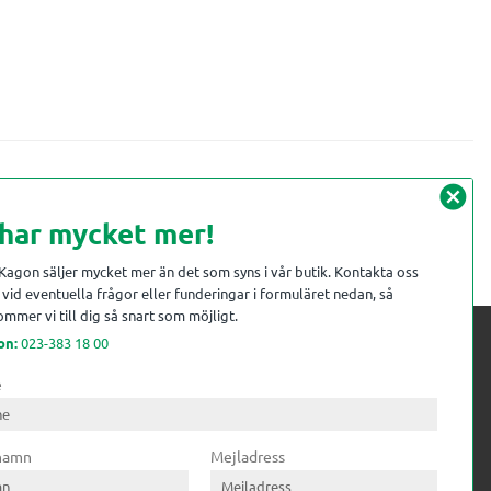
cancel
 har mycket mer!
 Kagon säljer mycket mer än det som syns i vår butik. Kontakta oss
vid eventuella frågor eller funderingar i formuläret nedan, så
mmer vi till dig så snart som möjligt.
on:
023-383 18 00
e
 kompetens till
ri. Till träindustrin tillför vi
 namn
Mejladress
gar från timmerplanen hela