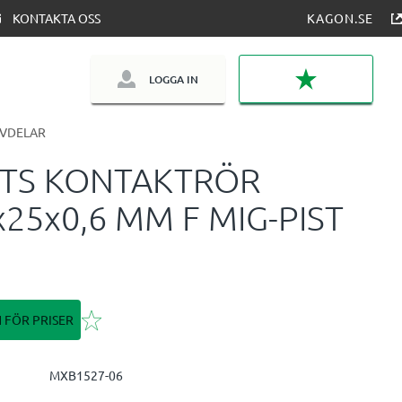
KONTAKTA OSS
KAGON.SE
LOGGA IN
FAVORITER
RVDELAR
ETS KONTAKTRÖR
25x0,6 MM F MIG-PIST
Lägg till i favoriter
N FÖR PRISER
MXB1527-06