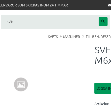
AGERVAROR SOM SKICKAS INOM 24 TIMMAR
SVETS
MASKINER
TILLBEH.-RESE
SV
M6x
LOGGA I
Artikelnr