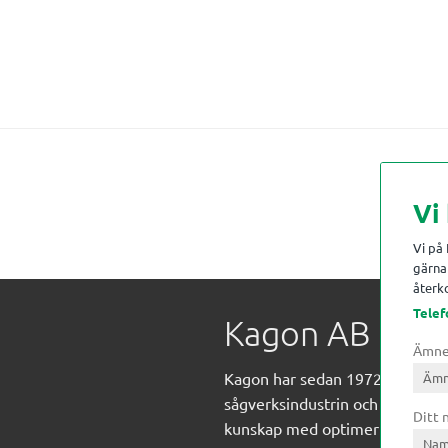
Vi
Vi på
gärna 
återko
Telef
Kagon AB
Ämn
Kagon har sedan 1972 levererat
sågverksindustrin och övrig indust
Ditt
kunskap med optimeringslösnin