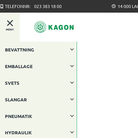
TELEFONNR:
023 383 18 00
14 000 L
MENY
BEVATTNING
EMBALLAGE
SVETS
SLANGAR
PNEUMATIK
HYDRAULIK