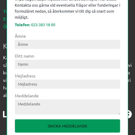
Kontakta oss gärna vid eventuella frågor eller funderingar i
Telefon:
023-383 18 00
formuläret nedan, så återkommer vi till dig så snart som
möjligt.
E-post:
kagon@kagon.se
Telefon:
023-383 18 00
Öppettider:
Måndag-Fredag, 07-16
Ämne
Kagon AB
Ditt namn
Kagon har sedan 1972 levererat kompetens till
sågverksindustrin och övrig industri. Till träindustrin tillför vi
kunskap med optimeringslösningar från timmerplanen hela
Mejladress
vägen fram till paketering/emballering och till övrig industri
har vi ett komplement sortiment av teknikprodukter med
allt ifrån slangtillverkning till transmission och lager.
Meddelande
SKICKA MEDDELANDE