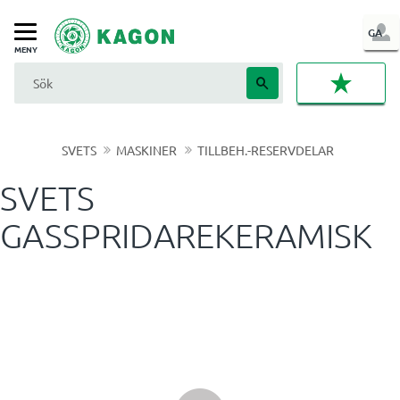
LOG
GA
Meny
IN
FAVORI
SVETS
MASKINER
TILLBEH.-RESERVDELAR
SVETS
GASSPRIDAREKERAMISK