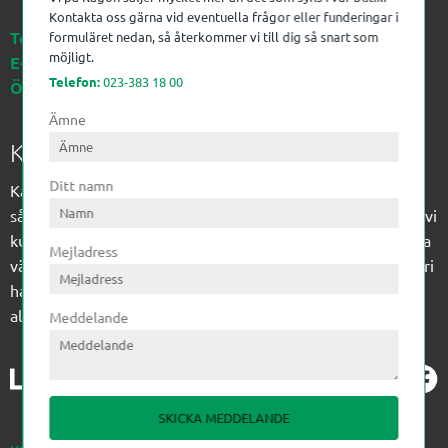
Kontakta oss gärna vid eventuella frågor eller funderingar i
Telefon:
023-383 18 00
formuläret nedan, så återkommer vi till dig så snart som
möjligt.
E-post:
kagon@kagon.se
Telefon:
023-383 18 00
Öppettider:
Måndag-Fredag, 07-16
Ämne
Kagon AB
Ditt namn
Kagon har sedan 1972 levererat kompetens till
sågverksindustrin och övrig industri. Till träindustrin tillför vi
kunskap med optimeringslösningar från timmerplanen hela
Mejladress
vägen fram till paketering/emballering och till övrig industri
har vi ett komplement sortiment av teknikprodukter med
allt ifrån slangtillverkning till transmission och lager.
Meddelande
SKICKA MEDDELANDE