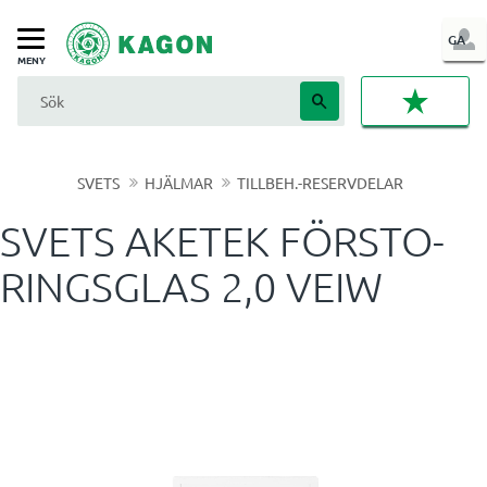
LOG
GA
Meny
IN
FAVORI
SVETS
HJÄLMAR
TILLBEH.-RESERVDELAR
SVETS AKETEK FÖRSTO-
RINGSGLAS 2,0 VEIW