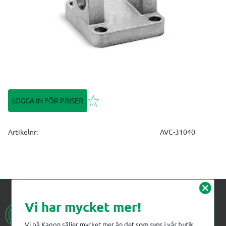
Lägg till i favoriter
LOGGA IN FÖR PRISER
Artikelnr
AVC-31040
cancel
Vi har mycket mer!
Vi på Kagon säljer mycket mer än det som syns i vår butik.