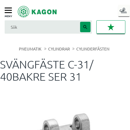
LOG
GA
Meny
IN
FAVORI
PNEUMATIK
CYLINDRAR
CYLINDERFÄSTEN
SVÄNGFÄSTE C-31/
40BAKRE SER 31