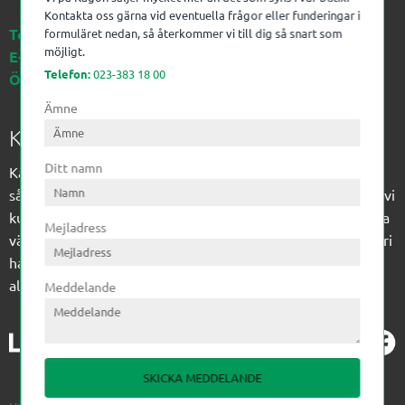
Kontakta oss gärna vid eventuella frågor eller funderingar i
Telefon:
023-383 18 00
formuläret nedan, så återkommer vi till dig så snart som
möjligt.
E-post:
kagon@kagon.se
Telefon:
023-383 18 00
Öppettider:
Måndag-Fredag, 07-16
Ämne
Kagon AB
Ditt namn
Kagon har sedan 1972 levererat kompetens till
sågverksindustrin och övrig industri. Till träindustrin tillför vi
kunskap med optimeringslösningar från timmerplanen hela
Mejladress
vägen fram till paketering/emballering och till övrig industri
har vi ett komplement sortiment av teknikprodukter med
allt ifrån slangtillverkning till transmission och lager.
Meddelande
SKICKA MEDDELANDE