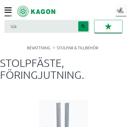
LOG
GA
Meny
IN
FAVORI
BEVATTNING
STOLPAR & TILLBEHÖR
STOLPFÄSTE,
FÖRINGJUTNING.