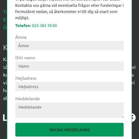
Kontakta oss gärna vid eventuella frågor eller funderingar i
Telefon:
023-383 18 00
formuläret nedan, så återkommer vi till dig så snart som
möjligt.
E-post:
kagon@kagon.se
Telefon:
023-383 18 00
Öppettider:
Måndag-Fredag, 07-16
Ämne
Kagon AB
Ditt namn
Kagon har sedan 1972 levererat kompetens till
sågverksindustrin och övrig industri. Till träindustrin tillför vi
kunskap med optimeringslösningar från timmerplanen hela
Mejladress
vägen fram till paketering/emballering och till övrig industri
har vi ett komplement sortiment av teknikprodukter med
allt ifrån slangtillverkning till transmission och lager.
Meddelande
SKICKA MEDDELANDE