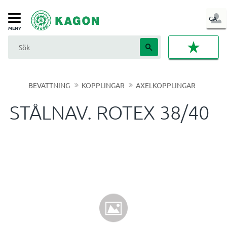
LOG
GA
Meny
IN
FAVORI
BEVATTNING
KOPPLINGAR
AXELKOPPLINGAR
STÅLNAV. ROTEX 38/40