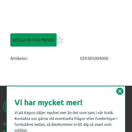
Lägg till i favoriter
LOGGA IN FÖR PRISER
Artikelnr
020385004000
cancel
Vi har mycket mer!
Vi på Kagon säljer mycket mer än det som syns i vår butik.
Kontakta oss gärna vid eventuella frågor eller funderingar i
Telefon:
023-383 18 00
formuläret nedan, så återkommer vi till dig så snart som
möjligt.
E-post:
kagon@kagon.se