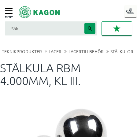
LOG
GA
Meny
IN
FAVORI
TEKNIKPRODUKTER
LAGER
LAGERTILLBEHÖR
STÅLKULOR
STÅLKULA RBM
4.000MM, KL III.