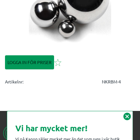
Lägg till i favoriter
LOGGA IN FÖR PRISER
Artikelnr
NKRBM-4
cancel
Vi har mycket mer!
Vi på Kagon säljer mycket mer än det som syns i vår butik.