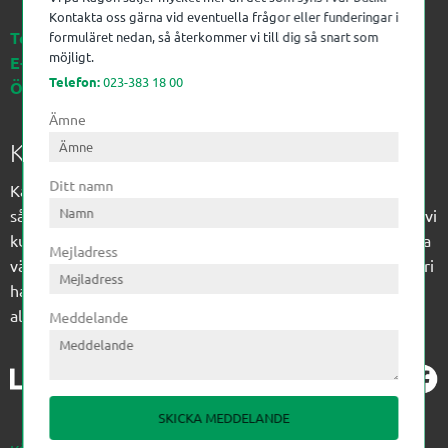
Kontakta oss gärna vid eventuella frågor eller funderingar i
Telefon:
023-383 18 00
formuläret nedan, så återkommer vi till dig så snart som
möjligt.
E-post:
kagon@kagon.se
Telefon:
023-383 18 00
Öppettider:
Måndag-Fredag, 07-16
Ämne
Kagon AB
Ditt namn
Kagon har sedan 1972 levererat kompetens till
sågverksindustrin och övrig industri. Till träindustrin tillför vi
kunskap med optimeringslösningar från timmerplanen hela
Mejladress
vägen fram till paketering/emballering och till övrig industri
har vi ett komplement sortiment av teknikprodukter med
allt ifrån slangtillverkning till transmission och lager.
Meddelande
SKICKA MEDDELANDE