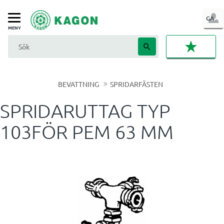
LOG
GA
Meny
IN
FAVORI
BEVATTNING
SPRIDARFÄSTEN
SPRIDARUTTAG TYP
103FÖR PEM 63 MM