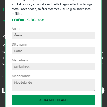
Kontakta oss gärna vid eventuella frågor eller funderingar i
Telefon:
023-383 18 00
formuläret nedan, så återkommer vi till dig så snart som
möjligt.
E-post:
kagon@kagon.se
Telefon:
023-383 18 00
Öppettider:
Måndag-Fredag, 07-16
Ämne
Kagon AB
Ditt namn
Kagon har sedan 1972 levererat kompetens till
sågverksindustrin och övrig industri. Till träindustrin tillför vi
kunskap med optimeringslösningar från timmerplanen hela
Mejladress
vägen fram till paketering/emballering och till övrig industri
har vi ett komplement sortiment av teknikprodukter med
allt ifrån slangtillverkning till transmission och lager.
Meddelande
SKICKA MEDDELANDE