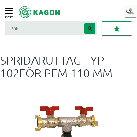
LOG
GA
Meny
IN
FAVORI
SPRIDARUTTAG TYP
102FÖR PEM 110 MM