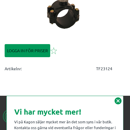
Lägg till i favoriter
LOGGA IN FÖR PRISER
Artikelnr
TF23124
cancel
Vi har mycket mer!
Vi på Kagon säljer mycket mer än det som syns i vår butik.
Kontakta oss gärna vid eventuella frågor eller funderingar i