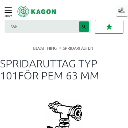
LOG
GA
Meny
IN
FAVORI
BEVATTNING
SPRIDARFÄSTEN
SPRIDARUTTAG TYP
101FÖR PEM 63 MM