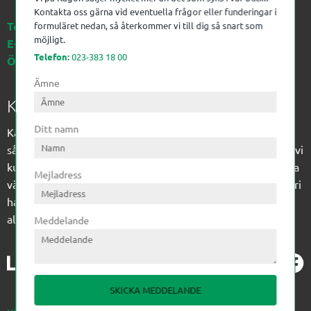
Kontakta oss gärna vid eventuella frågor eller funderingar i
Telefon:
023-383 18 00
formuläret nedan, så återkommer vi till dig så snart som
möjligt.
E-post:
kagon@kagon.se
Telefon:
023-383 18 00
Öppettider:
Måndag-Fredag, 07-16
Ämne
Kagon AB
Ditt namn
Kagon har sedan 1972 levererat kompetens till
sågverksindustrin och övrig industri. Till träindustrin tillför vi
kunskap med optimeringslösningar från timmerplanen hela
Mejladress
vägen fram till paketering/emballering och till övrig industri
har vi ett komplement sortiment av teknikprodukter med
allt ifrån slangtillverkning till transmission och lager.
Meddelande
SKICKA MEDDELANDE