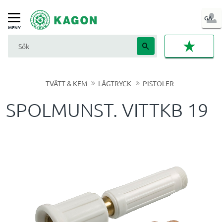
LOG
GA
Meny
IN
FAVORI
TVÄTT & KEM
LÅGTRYCK
PISTOLER
SPOLMUNST. VITTKB 19