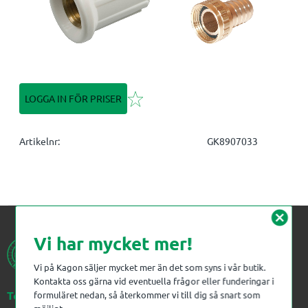
Lägg till i favoriter
LOGGA IN FÖR PRISER
Artikelnr
GK8907033
cancel
Vi har mycket mer!
Vi på Kagon säljer mycket mer än det som syns i vår butik.
Kontakta oss gärna vid eventuella frågor eller funderingar i
Telefon:
023-383 18 00
formuläret nedan, så återkommer vi till dig så snart som