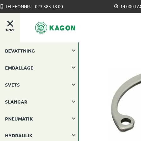
TELEFONNR:
023 383 18 00
14 000 L
MENY
BEVATTNING
EMBALLAGE
SVETS
SLANGAR
PNEUMATIK
HYDRAULIK