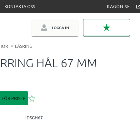
KONTAKTA OSS
KAGON.SE
LOGGA IN
FAVORITER
EHÖR
LÅSRING
RRING HÅL 67 MM
Lägg till i favoriter
N FÖR PRISER
IDSGH67