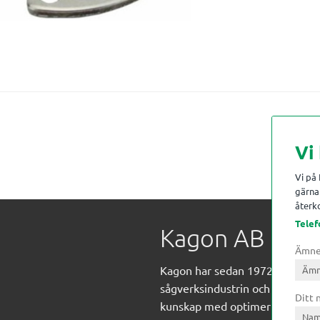
Vi
Vi på
gärna 
återko
Telef
Kagon AB
Ämn
Kagon har sedan 1972 levererat
sågverksindustrin och övrig indust
Ditt
kunskap med optimeringslösnin