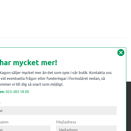
cancel
 har mycket mer!
 Kagon säljer mycket mer än det som syns i vår butik. Kontakta oss
vid eventuella frågor eller funderingar i formuläret nedan, så
mmer vi till dig så snart som möjligt.
on:
023-383 18 00
e
 kompetens till
ri. Till träindustrin tillför vi
 namn
Mejladress
gar från timmerplanen hela