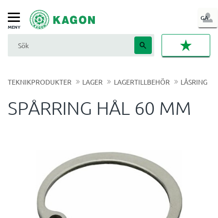
LOG
GA
Meny
IN
FAVORI
TEKNIKPRODUKTER
LAGER
LAGERTILLBEHÖR
LÅSRING
SPÅRRING HÅL 60 MM