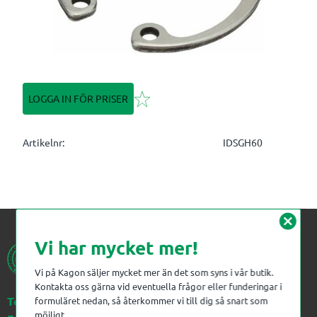
Lägg till i favoriter
LOGGA IN FÖR PRISER
Artikelnr
IDSGH60
cancel
Vi har mycket mer!
Vi på Kagon säljer mycket mer än det som syns i vår butik.
Kontakta oss gärna vid eventuella frågor eller funderingar i
Telefon:
023-383 18 00
formuläret nedan, så återkommer vi till dig så snart som
möjligt.