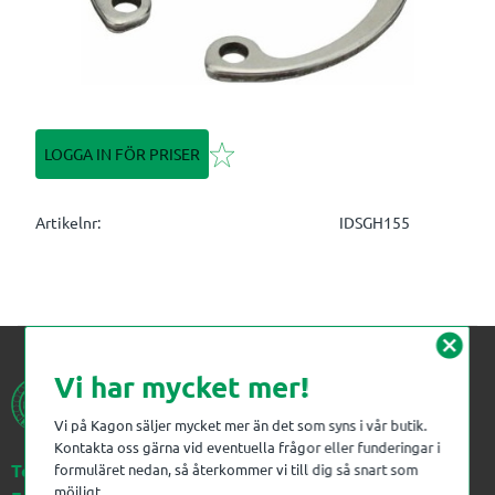
Lägg till i favoriter
LOGGA IN FÖR PRISER
Artikelnr
IDSGH155
cancel
Vi har mycket mer!
Vi på Kagon säljer mycket mer än det som syns i vår butik.
Kontakta oss gärna vid eventuella frågor eller funderingar i
Telefon:
023-383 18 00
formuläret nedan, så återkommer vi till dig så snart som
möjligt.