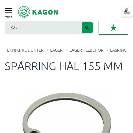
LOG
GA
Meny
IN
FAVORI
TEKNIKPRODUKTER
LAGER
LAGERTILLBEHÖR
LÅSRING
SPÅRRING HÅL 155 MM